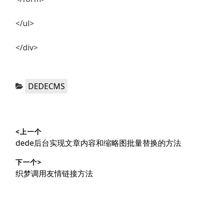
</ul>
</div>
分
DEDECMS
类：
文
<上一个
章
上
dede后台实现文章内容和缩略图批量替换的方法
导
篇
下一个>
文
航
下
织梦调用友情链接方法
章：
篇
文
章：