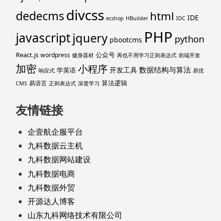
divcss
dedecms
html
IDE
ecshop
HBuilder
IDC
PHP
javascript
jquery
python
pbootcms
React.js
公众号
wordpress
健身器材
再也不用学习正则表达式
前端开发
加密
小程序
数据结构与算法
开发工具
学英语
响应式
易优
算法逻辑
易语言
CMS
正则表达式
深度学习
友情链接
企壹航企服平台
九科数据云主机
九科数据网站建设
九科数据电商
九科数据外贸
开源达人博客
山东九科网络技术有限公司