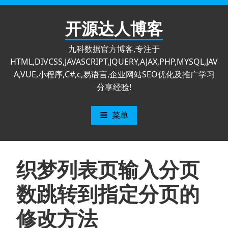
跳
至
开源达人博客
内
容
九科数据官方博客,专注于
HTML,DIVCSS,JAVASCRIPT,JQUERY,AJAX,PHP,MYSQL,JAV
A,VUE,小程序,C#,c,易语言,企业网站SEO优化及推广学习
分享经验!
菜单
织梦列表页输入分页
数跳转到指定分页的
修改方法