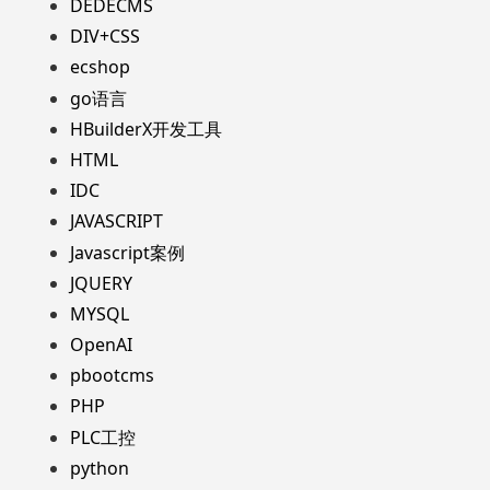
DEDECMS
DIV+CSS
ecshop
go语言
HBuilderX开发工具
HTML
IDC
JAVASCRIPT
Javascript案例
JQUERY
MYSQL
OpenAI
pbootcms
PHP
PLC工控
python