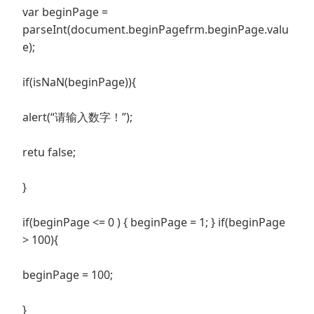
var beginPage =
parseInt(document.beginPagefrm.beginPage.valu
e);
if(isNaN(beginPage)){
alert(“请输入数字！”);
retu false;
}
if(beginPage <= 0 ) { beginPage = 1; } if(beginPage
> 100){
beginPage = 100;
}