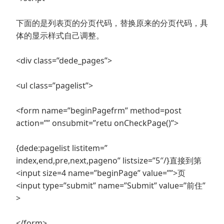
下面的是列表页的分页代码，替换原来的分页代码，具
体的显示样式自己调整。
<div class=”dede_pages”>
<ul class=”pagelist”>
<form name=”beginPagefrm” method=post
action=”” onsubmit=”retu onCheckPage()”>
{dede:pagelist listitem=”
index,end,pre,next,pageno” listsize=”5″/}直接到第
<input size=4 name=”beginPage” value=””>页
<input type=”submit” name=”Submit” value=”前住”
>
</form>