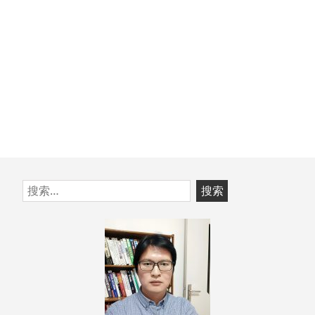
跳
搜
至
索：
页
脚