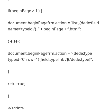
if(beginPage > 1 ) {
document.beginPagefrm.action = “list_{dede:field
name=’typeid’/}_” + beginPage + “.html”;
} else {
document.beginPagefrm.action = “{dede:type
typeid=’0′ row=1}[field:typelink /]{/dede:type}”;
}
retu true;
}
</script>