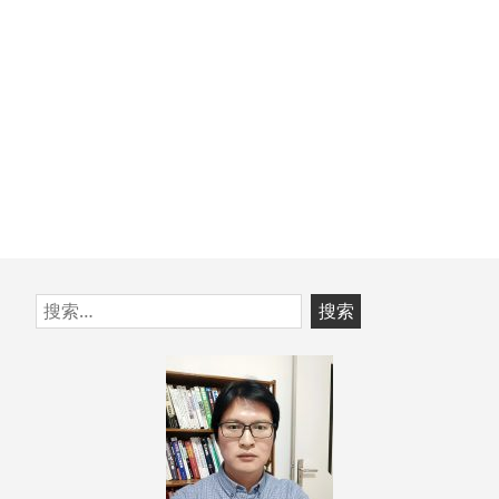
跳
搜
至
索：
页
脚