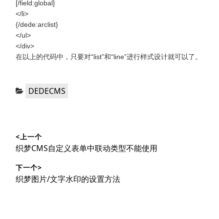
[/field:global]
</li>
{/dede:arclist}
</ul>
</div>
在以上的代码中，只要对“list”和“line”进行样式设计就可以了。
分
DEDECMS
类：
文
<上一个
章
上
织梦CMS自定义表单中联动类型不能使用
导
篇
下一个>
文
航
下
织梦图片/文字水印的设置方法
章：
篇
文
章：