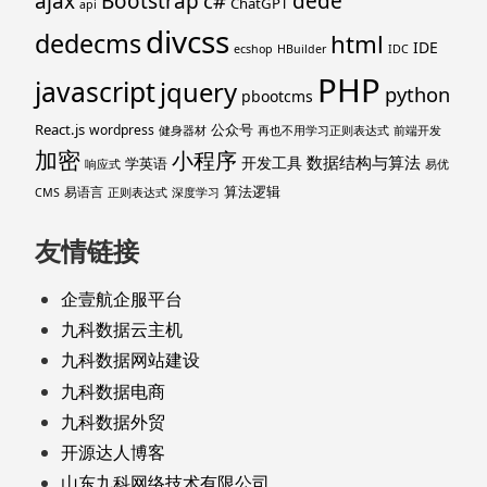
ajax
Bootstrap
c#
dede
ChatGPT
api
divcss
dedecms
html
IDE
ecshop
HBuilder
IDC
PHP
javascript
jquery
python
pbootcms
React.js
公众号
wordpress
健身器材
再也不用学习正则表达式
前端开发
加密
小程序
数据结构与算法
开发工具
学英语
响应式
易优
算法逻辑
易语言
CMS
正则表达式
深度学习
友情链接
企壹航企服平台
九科数据云主机
九科数据网站建设
九科数据电商
九科数据外贸
开源达人博客
山东九科网络技术有限公司