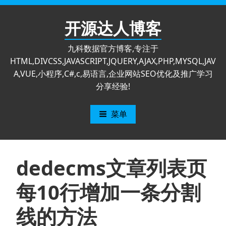
跳
至
开源达人博客
内
容
九科数据官方博客,专注于
HTML,DIVCSS,JAVASCRIPT,JQUERY,AJAX,PHP,MYSQL,JAV
A,VUE,小程序,C#,c,易语言,企业网站SEO优化及推广学习
分享经验!
菜单
dedecms文章列表页
每10行增加一条分割
线的方法