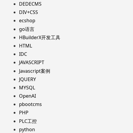
DEDECMS
DIV+CSS
ecshop
go语言
HBuilderX开发工具
HTML
IDC
JAVASCRIPT
Javascript案例
JQUERY
MYSQL
OpenAI
pbootcms
PHP
PLC工控
python