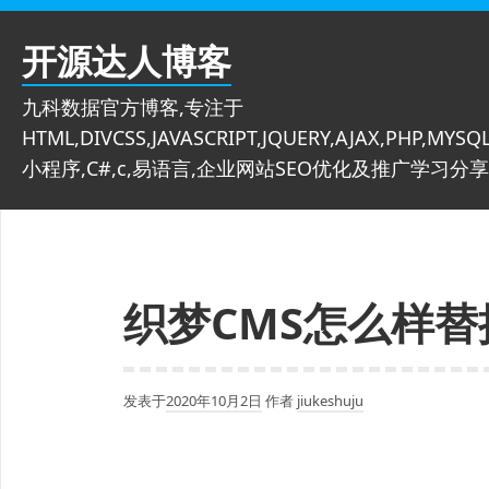
跳
至
开源达人博客
内
容
九科数据官方博客,专注于
HTML,DIVCSS,JAVASCRIPT,JQUERY,AJAX,PHP,MYSQL
小程序,C#,c,易语言,企业网站SEO优化及推广学习分享
织梦CMS怎么样
发表于
2020年10月2日
作者
jiukeshuju