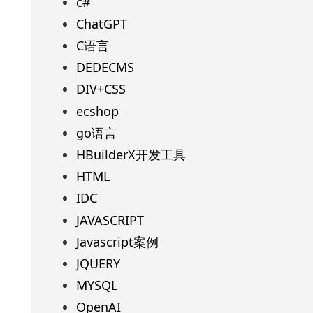
c#
ChatGPT
C语言
DEDECMS
DIV+CSS
ecshop
go语言
HBuilderX开发工具
HTML
IDC
JAVASCRIPT
Javascript案例
JQUERY
MYSQL
OpenAI