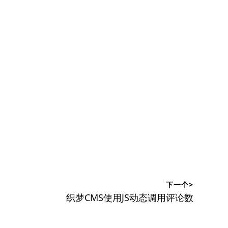
下一个>
下
织梦CMS使用JS动态调用评论数
篇
文