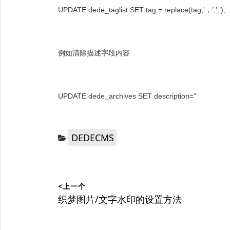
UPDATE dede_taglist SET tag = replace(tag,’，’,’,’);
例如清除描述字段内容
UPDATE dede_archives SET description=”
分
DEDECMS
类：
文
<上一个
章
上
织梦图片/文字水印的设置方法
篇
导
文