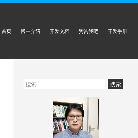
首页
博主介绍
开发文档
赞赏我吧
开发手册
跳
搜
至
索：
页
脚