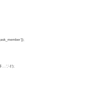
k_member’]);
’-1′);