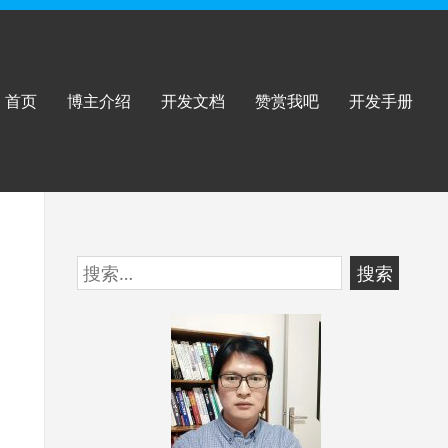
首页
博主介绍
开发文档
赞赏我吧
开发手册
跳
搜
至
索：
页
脚