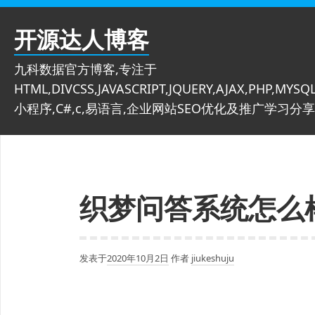
跳
至
开源达人博客
内
容
九科数据官方博客,专注于
HTML,DIVCSS,JAVASCRIPT,JQUERY,AJAX,PHP,MYSQL
小程序,C#,c,易语言,企业网站SEO优化及推广学习分享
织梦问答系统怎么
发表于
2020年10月2日
作者
jiukeshuju