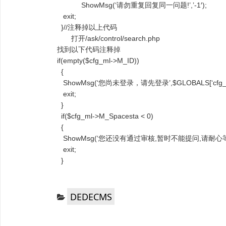
ShowMsg(‘请勿重复回复同一问题!’,’-1′);
exit;
}//注释掉以上代码
打开/ask/control/search.php
找到以下代码注释掉
if(empty($cfg_ml->M_ID))
{
ShowMsg(‘您尚未登录，请先登录’,$GLOBALS[‘cfg_as
exit;
}
if($cfg_ml->M_Spacesta < 0)
{
ShowMsg(‘您还没有通过审核,暂时不能提问,请耐心等….’,
exit;
}
分
DEDECMS
类：