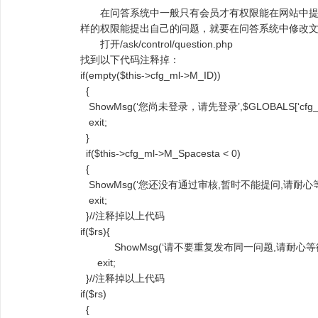
在问答系统中一般只有会员才有权限能在网站中
样的权限能提出自己的问题，就要在问答系统中修改
打开/ask/control/question.php
找到以下代码注释掉：
if(empty($this->cfg_ml->M_ID))
{
ShowMsg(‘您尚未登录，请先登录’,$GLOBALS[‘cfg_as
exit;
}
if($this->cfg_ml->M_Spacesta < 0)
{
ShowMsg(‘您还没有通过审核,暂时不能提问,请耐心等….’,
exit;
}//注释掉以上代码
if($rs){
ShowMsg(‘请不要重复发布同一问题,请耐心等待解答..’,
exit;
}//注释掉以上代码
if($rs)
{