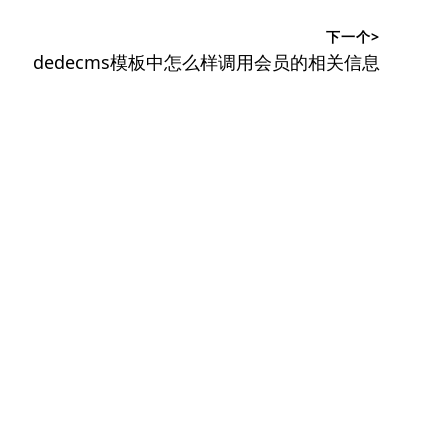
下一个>
下
dedecms模板中怎么样调用会员的相关信息
篇
文
章：