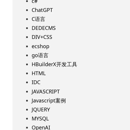
c#
ChatGPT
C语言
DEDECMS
DIV+CSS
ecshop
go语言
HBuilderX开发工具
HTML
IDC
JAVASCRIPT
Javascript案例
JQUERY
MYSQL
OpenAI