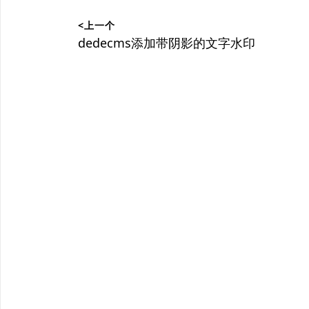
文
<上一个
章
上
dedecms添加带阴影的文字水印
篇
导
文
航
章：