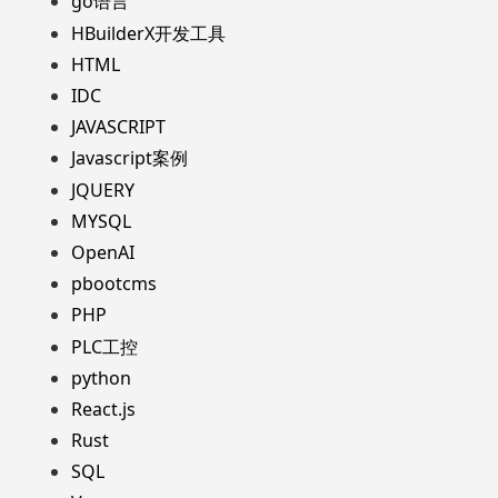
go语言
HBuilderX开发工具
HTML
IDC
JAVASCRIPT
Javascript案例
JQUERY
MYSQL
OpenAI
pbootcms
PHP
PLC工控
python
React.js
Rust
SQL