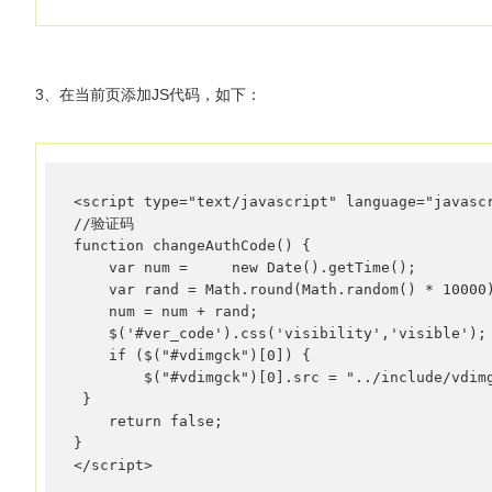
3、在当前页添加JS代码，如下：
<script type="text/javascript" language="javascr
//验证码 

function changeAuthCode() { 

    var num =     new Date().getTime();

    var rand = Math.round(Math.random() * 10000)
    num = num + rand;

    $('#ver_code').css('visibility','visible');

    if ($("#vdimgck")[0]) {

        $("#vdimgck")[0].src = "../include/vdimg
 }

    return false;    

}

</script>