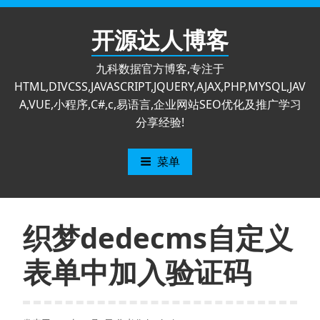
跳
至
开源达人博客
内
容
九科数据官方博客,专注于
HTML,DIVCSS,JAVASCRIPT,JQUERY,AJAX,PHP,MYSQL,JAV
A,VUE,小程序,C#,c,易语言,企业网站SEO优化及推广学习
分享经验!
菜单
织梦dedecms自定义
表单中加入验证码