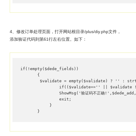
4、修改订单处理页面，打开网站根目录/plus/diy.php文件，
添加验证代码到第61行左右位置。如下：
if(!empty($dede_fields))

       {

        $validate = empty($validate) ? '' : strt
                if(($validate=='' || $validate !
                ShowMsg('验证码不正确!',$dede_add,0
                exit;

            }

       }