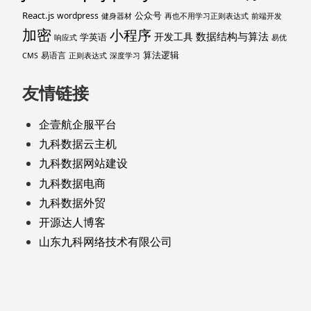
React.js
公众号
wordpress
健身器材
再也不用学习正则表达式
前端开发
加密
小程序
数据结构与算法
开发工具
学英语
响应式
易优
算法逻辑
易语言
CMS
正则表达式
深度学习
友情链接
企壹航企服平台
九科数据云主机
九科数据网站建设
九科数据电商
九科数据外贸
开源达人博客
山东九科网络技术有限公司