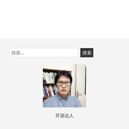
跳
搜
至
索：
页
脚
开源达人