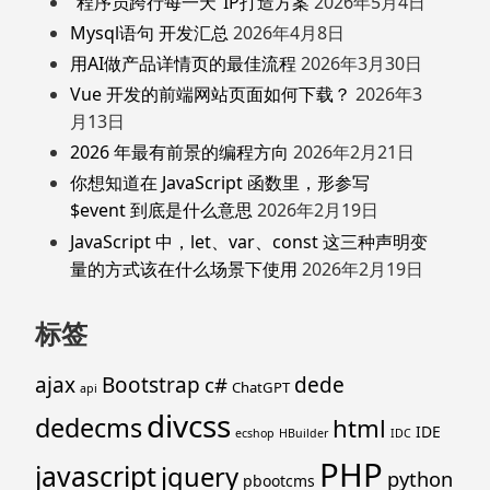
“程序员跨行每一天”IP打造方案
2026年5月4日
Mysql语句 开发汇总
2026年4月8日
用AI做产品详情页的最佳流程
2026年3月30日
Vue 开发的前端网站页面如何下载？
2026年3
月13日
2026 年最有前景的编程方向
2026年2月21日
你想知道在 JavaScript 函数里，形参写
$event 到底是什么意思
2026年2月19日
JavaScript 中，let、var、const 这三种声明变
量的方式该在什么场景下使用
2026年2月19日
标签
ajax
Bootstrap
c#
dede
ChatGPT
api
divcss
dedecms
html
IDE
ecshop
HBuilder
IDC
PHP
javascript
jquery
python
pbootcms