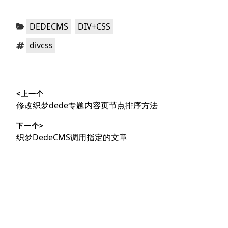
分
，
DEDECMS
DIV+CSS
类：
标
divcss
签：
文
<上一个
章
上
修改织梦dede专题内容页节点排序方法
导
篇
下一个>
文
航
下
织梦DedeCMS调用指定的文章
章：
篇
文
章：