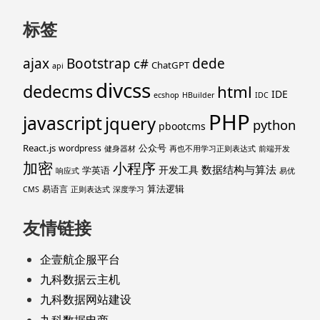
标签
ajax
Bootstrap
c#
dede
ChatGPT
api
divcss
dedecms
html
IDE
ecshop
HBuilder
IDC
PHP
javascript
jquery
python
pbootcms
React.js
公众号
wordpress
健身器材
再也不用学习正则表达式
前端开发
加密
小程序
数据结构与算法
开发工具
学英语
响应式
易优
算法逻辑
易语言
CMS
正则表达式
深度学习
友情链接
企壹航企服平台
九科数据云主机
九科数据网站建设
九科数据电商