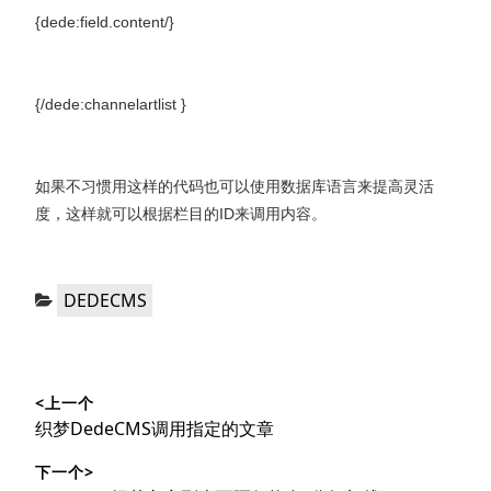
{dede:field.content/}
{/dede:channelartlist }
如果不习惯用这样的代码也可以使用数据库语言来提高灵活
度，这样就可以根据栏目的ID来调用内容。
分
DEDECMS
类：
文
<上一个
章
上
织梦DedeCMS调用指定的文章
导
篇
下一个>
文