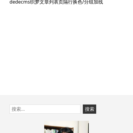
航
下
dedecms织梦文章列表页隔行换色/分组加线
章：
篇
文
章：
跳
搜
至
索：
页
脚