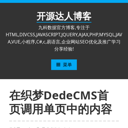
跳
至
开源达人博客
内
容
九科数据官方博客,专注于
HTML,DIVCSS,JAVASCRIPT,JQUERY,AJAX,PHP,MYSQL,JAV
A,VUE,小程序,C#,c,易语言,企业网站SEO优化及推广学习
分享经验!
菜单
在织梦DedeCMS首
页调用单页中的内容