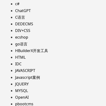
c#
ChatGPT
C语言
DEDECMS
DIV+CSS
ecshop
go语言
HBuilderX开发工具
HTML
IDC
JAVASCRIPT
Javascript案例
JQUERY
MYSQL
OpenAI
pbootcms