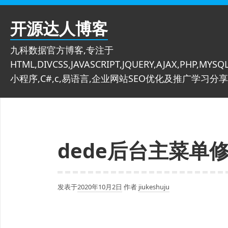
跳
至
开源达人博客
内
容
九科数据官方博客,专注于
HTML,DIVCSS,JAVASCRIPT,JQUERY,AJAX,PHP,MYSQL
小程序,C#,c,易语言,企业网站SEO优化及推广学习分享
dede后台主菜单
发表于
2020年10月2日
作者
jiukeshuju