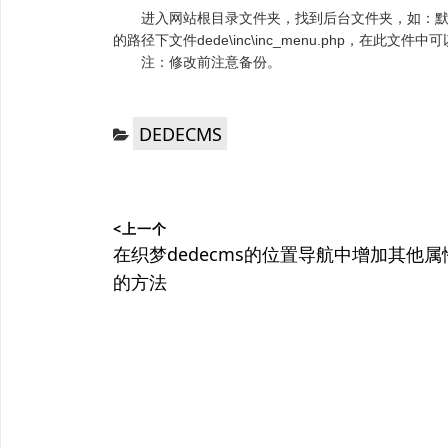
进入网站根目录文件夹，找到后台文件夹，如：默
的路径下文件dede\inc\inc_menu.php，在此文件
注：修改前注意备份。
分
DEDECMS
类：
文
<上一个
章
上
在织梦dedecms的位置导航中增加其他属
篇
的方法
导
文
航
章：