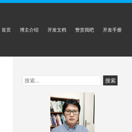
首页
博主介绍
开发文档
赞赏我吧
开发手册
跳
搜
至
索：
页
脚