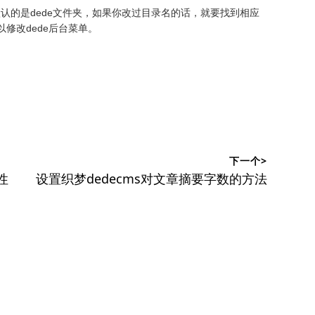
认的是dede文件夹，如果你改过目录名的话，就要找到相应
中可以修改dede后台菜单。
下一个>
下
性
设置织梦dedecms对文章摘要字数的方法
篇
文
章：