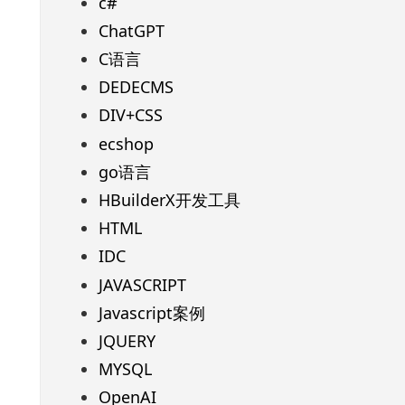
c#
ChatGPT
C语言
DEDECMS
DIV+CSS
ecshop
go语言
HBuilderX开发工具
HTML
IDC
JAVASCRIPT
Javascript案例
JQUERY
MYSQL
OpenAI