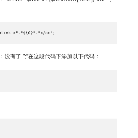
mlink'>"."${0}"."</a>";
 = “下一篇：没有了 “;”在这段代码下添加以下代码：