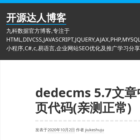
跳
至
开源达人博客
内
容
九科数据官方博客,专注于
HTML,DIVCSS,JAVASCRIPT,JQUERY,AJAX,PHP,MYSQL
小程序,C#,c,易语言,企业网站SEO优化及推广学习分享
dedecms 5.
页代码(亲测正常)
发表于
2020年10月2日
作者
jiukeshuju