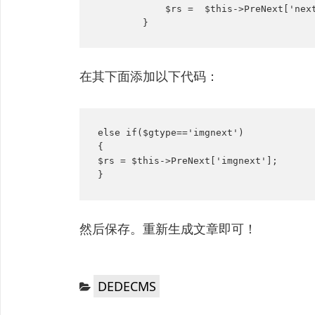
            $rs =  $this->PreNext['next
        }
在其下面添加以下代码：
else if($gtype=='imgnext')

{

$rs = $this->PreNext['imgnext'];

}
然后保存。重新生成文章即可！
分
DEDECMS
类：