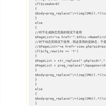
if($ismake=0)

{

$body=preg_replace("/<(img|IMG)(.*)(
}

else

{

//对于生成静态页面的情况下使用

$PageList="<a href='".$this->NameFirs
//对于动态页情况下使用，我这里用的是静态，于
//$PageList="<a href='view.php?aid=$ai
if($cfg_rewrite == 'Y')

{

$PageList = str_replace(".php?aid=","-
$PageList = preg_replace("/&pageno=(d+
}

$body=preg_replace("/<(img|IMG)(.*)(s
}

}

else

{

$body=preg_replace("/<(img|IMG)(.*)(s
}
