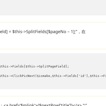
eld] = $this->SplitFields[$pageNo – 1];”，在
this->Fields[$this->SplitPageField];

$this->ClickPicNext($ismake,$this->Fields['id'],$this->Fi
 href=’$mlink’>{$nextRow[‘title’]}</a> “;”