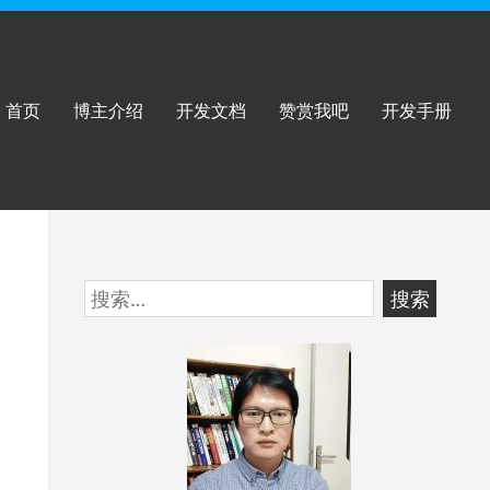
首页
博主介绍
开发文档
赞赏我吧
开发手册
跳
搜
至
索：
页
脚