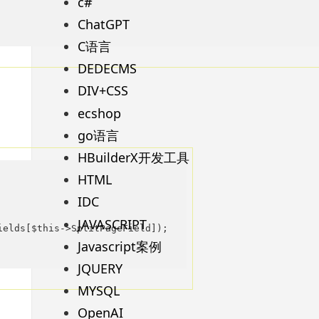
c#
ChatGPT
C语言
DEDECMS
DIV+CSS
ecshop
go语言
HBuilderX开发工具
HTML
IDC
JAVASCRIPT
elds[$this->SplitPageField]);

Javascript案例
JQUERY
MYSQL
OpenAI