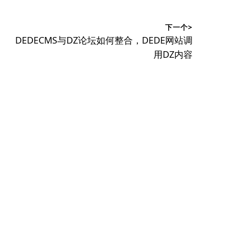
下一个>
下
DEDECMS与DZ论坛如何整合，DEDE网站调
篇
用DZ内容
文
章：