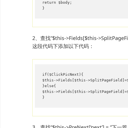
return $body;

}
2、查找“$this->Fields[$this->SplitPageFi
这段代码下添加以下代码：
if($ClickPicNext){

$this->Fields[$this->SplitPageField]=$
}else{

$this->Fields[$this->SplitPageField]=
}
3、查找“$this->PreNext[‘next’] = “下一篇：<a