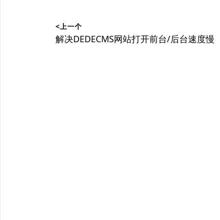
文
<上一个
章
上
解决DEDECMS网站打开前台/后台速度慢
篇
导
文
航
章：