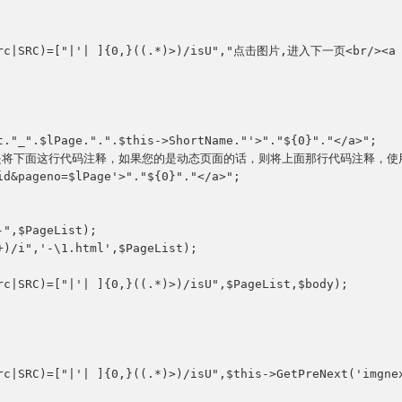
src|SRC)=["|'| ]{0,}((.*)>)/isU","点击图片,进入下一页<br/><a hre
t."_".$lPage.".".$this->ShortName."'>"."${0}"."</a>";

是将下面这行代码注释，如果您的是动态页面的话，则将上面那行代码注释，使用
d&pageno=$lPage'>"."${0}"."</a>";

",$PageList);

)/i",'-\1.html',$PageList);

rc|SRC)=["|'| ]{0,}((.*)>)/isU",$PageList,$body);

rc|SRC)=["|'| ]{0,}((.*)>)/isU",$this->GetPreNext('imgnex