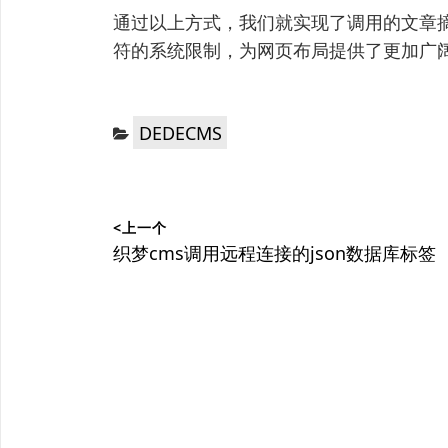
通过以上方式，我们就实现了调用的文章摘
符的系统限制，为网页布局提供了更加广
分
DEDECMS
类：
文
<上一个
章
上
织梦cms调用远程连接的json数据库标签
篇
导
文
航
章：