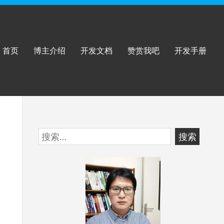
首页
博主介绍
开发文档
赞赏我吧
开发手册
跳
搜
至
索：
页
脚