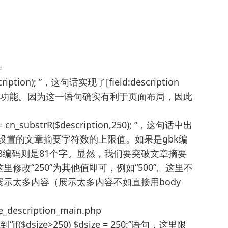
=
scription); ”，这句话实现了[field:description
符数)”/]这一功能。因为这一语句确实有利于页面布局，因此
n_substrR($description,250); ”，这句话中出
统设置的文章摘要字符数的上限值。如果是gbk编
f-8编码则是81个字。显然，我们要突破文章摘要
改“250”为其他值即可，例如“500”。这里不
示太多内容（展示太多内容不如直接用body
cription_main.php
到“if($dsize>250) $dsize = 250;”语句，这里限