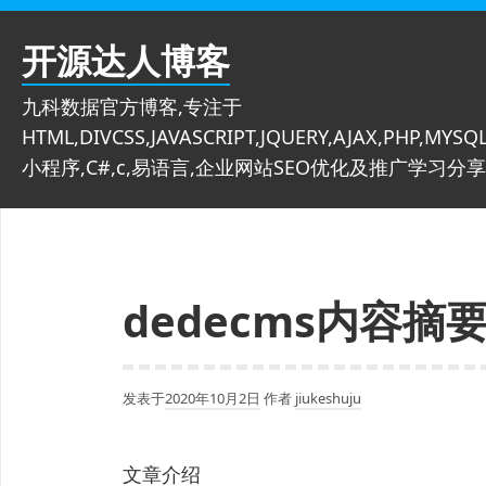
跳
至
开源达人博客
内
容
九科数据官方博客,专注于
HTML,DIVCSS,JAVASCRIPT,JQUERY,AJAX,PHP,MYSQL
小程序,C#,c,易语言,企业网站SEO优化及推广学习分享
dedecms内容
发表于
2020年10月2日
作者
jiukeshuju
文章介绍