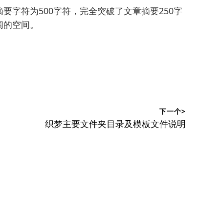
要字符为500字符，完全突破了文章摘要250字
阔的空间。
下一个>
下
织梦主要文件夹目录及模板文件说明
篇
文
章：