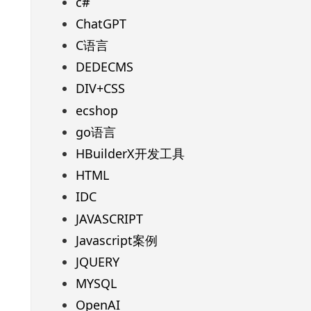
c#
ChatGPT
C语言
DEDECMS
DIV+CSS
ecshop
go语言
HBuilderX开发工具
HTML
IDC
JAVASCRIPT
Javascript案例
JQUERY
MYSQL
OpenAI