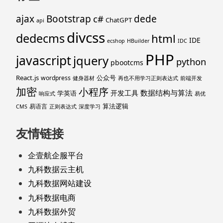
ajax
Bootstrap
c#
dede
ChatGPT
api
divcss
dedecms
html
IDE
ecshop
HBuilder
IDC
PHP
javascript
jquery
python
pbootcms
React.js
公众号
wordpress
健身器材
再也不用学习正则表达式
前端开发
加密
小程序
数据结构与算法
开发工具
学英语
响应式
易优
算法逻辑
易语言
CMS
正则表达式
深度学习
友情链接
企壹航企服平台
九科数据云主机
九科数据网站建设
九科数据电商
九科数据外贸