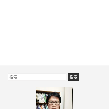
文
章：
跳
搜
至
索：
页
脚