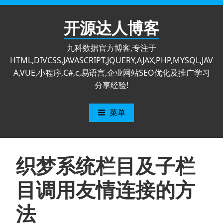
跳
至
开源达人博客
内
容
九科数据官方博客,专注于
HTML,DIVCSS,JAVASCRIPT,JQUERY,AJAX,PHP,MYSQL,JAV
A,VUE,小程序,C#,c,易语言,企业网站SEO优化及推广学习
分享经验!
菜单
织梦系统栏目及子栏
目调用友情连接的方
法