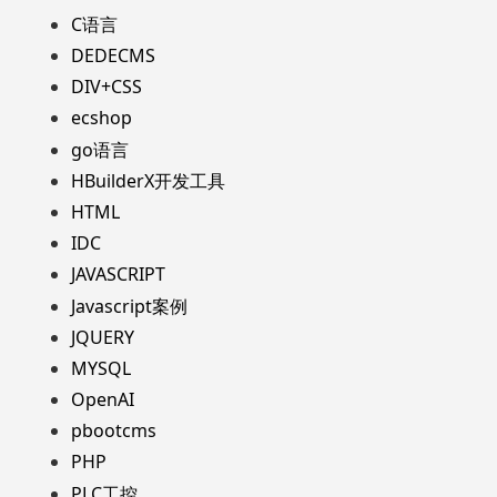
C语言
DEDECMS
DIV+CSS
ecshop
go语言
HBuilderX开发工具
HTML
IDC
JAVASCRIPT
Javascript案例
JQUERY
MYSQL
OpenAI
pbootcms
PHP
PLC工控