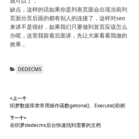
就可以了，
缺点，这样的话如果你是列表页面会出现当前列
页面分页后面的都有别人的连接了，这样对seo
来讲不是很好，如果我们只要做到首页应该怎么
办呢，这里我留着后面讲，先让大家看看我做的
效果 。
分
DEDECMS
类：
文
<上一个
章
上
织梦数据库类常用操作函数getone()、Execute()剖析
导
篇
下一个>
文
航
下
在织梦dedecms后台快速找到需要的文档
章：
篇