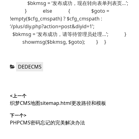
$bkmsg = ‘发布成功，现在转向表单列表页…’;
} else { $goto =
!empty($cfg_cmspath) ? $cfg_cmspath :
‘/plus/diy.php?action=post&diyid=1’;
$bkmsg = ‘发布成功，请等待管理员处理…’; }
showmsg($bkmsg, $goto); } }
分
DEDECMS
类：
文
<上一个
章
上
织梦CMS地图sitemap.html更改路径和模板
导
篇
下一个>
文
航
下
PHPCMS密码忘记的完美解决办法
章：
篇
文