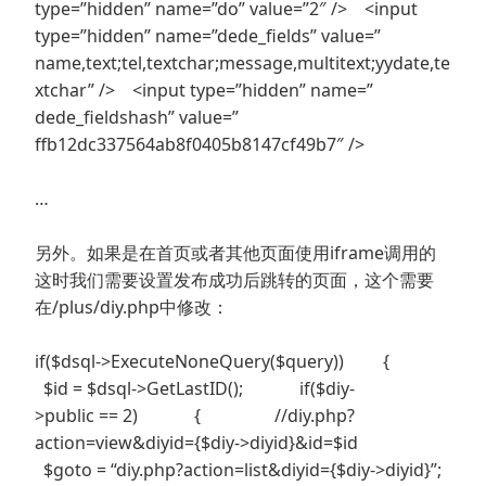
type=”hidden” name=”do” value=”2″ /> <input
type=”hidden” name=”dede_fields” value=”
name,text;tel,textchar;message,multitext;yydate,te
xtchar” /> <input type=”hidden” name=”
dede_fieldshash” value=”
ffb12dc337564ab8f0405b8147cf49b7″ />
…
另外。如果是在首页或者其他页面使用iframe调用的
这时我们需要设置发布成功后跳转的页面，这个需要
在/plus/diy.php中修改：
if($dsql->ExecuteNoneQuery($query)) {
$id = $dsql->GetLastID(); if($diy-
>public == 2) { //diy.php?
action=view&diyid={$diy->diyid}&id=$id
$goto = “diy.php?action=list&diyid={$diy->diyid}”;