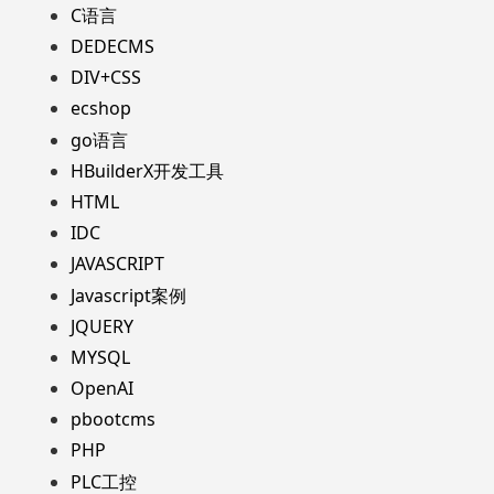
C语言
DEDECMS
DIV+CSS
ecshop
go语言
HBuilderX开发工具
HTML
IDC
JAVASCRIPT
Javascript案例
JQUERY
MYSQL
OpenAI
pbootcms
PHP
PLC工控