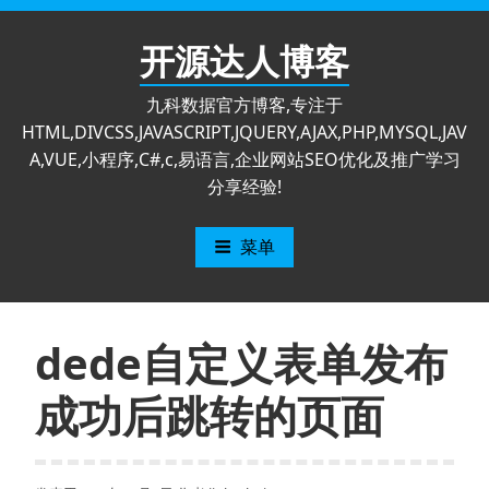
跳
至
开源达人博客
内
容
九科数据官方博客,专注于
HTML,DIVCSS,JAVASCRIPT,JQUERY,AJAX,PHP,MYSQL,JAV
A,VUE,小程序,C#,c,易语言,企业网站SEO优化及推广学习
分享经验!
菜单
dede自定义表单发布
成功后跳转的页面