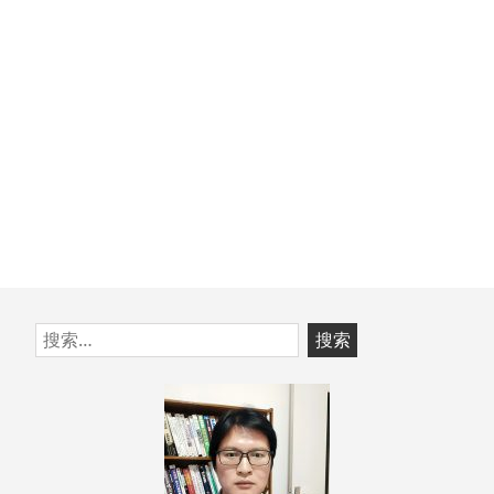
章：
跳
搜
至
索：
页
脚