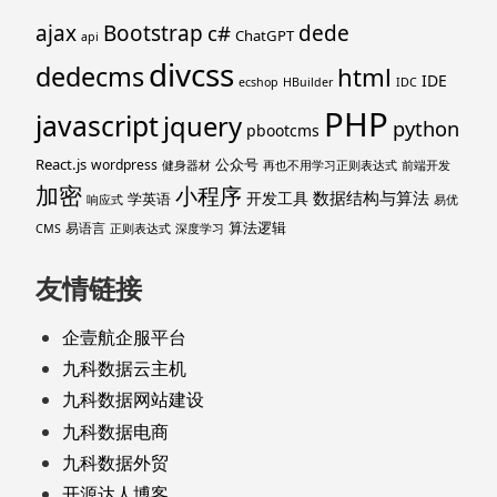
ajax
Bootstrap
c#
dede
ChatGPT
api
divcss
dedecms
html
IDE
ecshop
HBuilder
IDC
PHP
javascript
jquery
python
pbootcms
React.js
公众号
wordpress
健身器材
再也不用学习正则表达式
前端开发
加密
小程序
数据结构与算法
开发工具
学英语
响应式
易优
算法逻辑
易语言
CMS
正则表达式
深度学习
友情链接
企壹航企服平台
九科数据云主机
九科数据网站建设
九科数据电商
九科数据外贸
开源达人博客