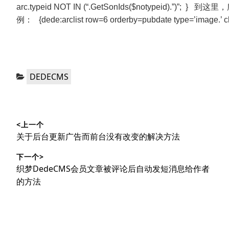
arc.typeid NOT IN (“.GetSonIds($notypeid).”)”;
}
到这里，
例：
{dede:arclist row=6 orderby=pubdate type=’image.’ c
分
DEDECMS
类：
文
<上一个
章
上
关于后台更新广告而前台没有改变的解决方法
导
篇
下一个>
文
航
下
织梦DedeCMS会员文章被评论后自动发短消息给作者
章：
篇
的方法
文
章：