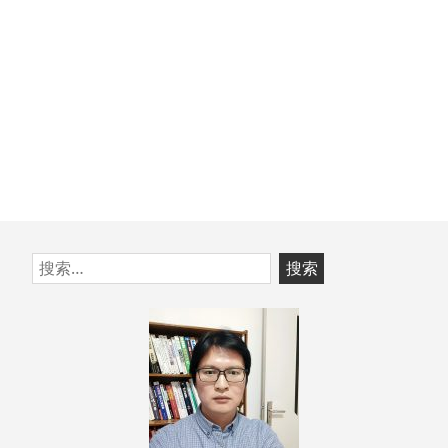
跳
搜
至
索：
页
脚