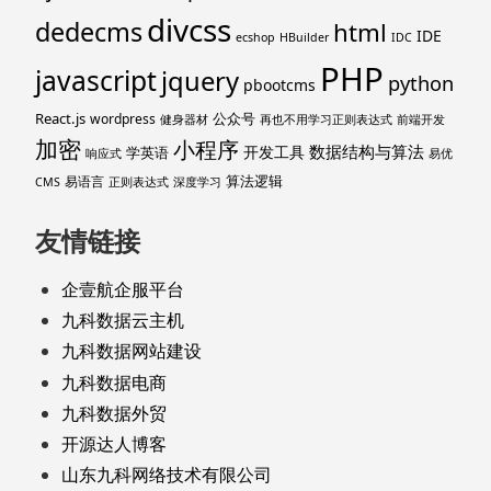
divcss
dedecms
html
IDE
ecshop
HBuilder
IDC
PHP
javascript
jquery
python
pbootcms
React.js
公众号
wordpress
健身器材
再也不用学习正则表达式
前端开发
加密
小程序
数据结构与算法
开发工具
学英语
响应式
易优
算法逻辑
易语言
CMS
正则表达式
深度学习
友情链接
企壹航企服平台
九科数据云主机
九科数据网站建设
九科数据电商
九科数据外贸
开源达人博客
山东九科网络技术有限公司