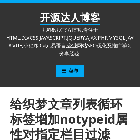
跳
至
开源达人博客
内
容
九科数据官方博客,专注于
HTML,DIVCSS,JAVASCRIPT,JQUERY,AJAX,PHP,MYSQL,JAV
A,VUE,小程序,C#,c,易语言,企业网站SEO优化及推广学习
分享经验!
菜单
给织梦文章列表循环
标签增加notypeid属
性对指定栏目过滤