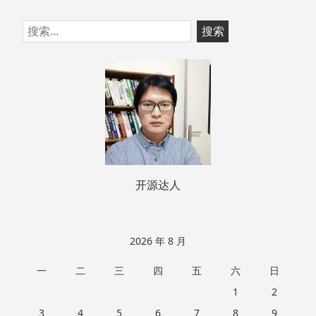
跳
搜
至
索：
页
脚
开源达人
2026 年 8 月
一
二
三
四
五
六
日
1
2
3
4
5
6
7
8
9