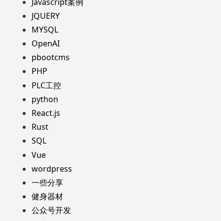
Javascript案例
JQUERY
MYSQL
OpenAI
pbootcms
PHP
PLC工控
python
React.js
Rust
SQL
Vue
wordpress
一些分享
健身器材
公众号开发