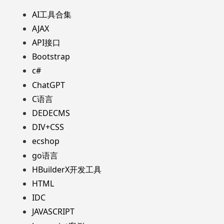
AI工具合集
AJAX
API接口
Bootstrap
c#
ChatGPT
C语言
DEDECMS
DIV+CSS
ecshop
go语言
HBuilderX开发工具
HTML
IDC
JAVASCRIPT