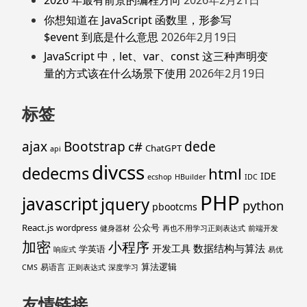
2026 年最有前景的编程方向
2026年2月21日
你想知道在 JavaScript 函数里，形参写
$event 到底是什么意思
2026年2月19日
JavaScript 中，let、var、const 这三种声明变
量的方式该在什么场景下使用
2026年2月19日
标签
ajax
Bootstrap
c#
dede
ChatGPT
api
divcss
dedecms
html
IDE
ecshop
HBuilder
IDC
PHP
javascript
jquery
python
pbootcms
React.js
公众号
wordpress
健身器材
再也不用学习正则表达式
前端开发
加密
小程序
数据结构与算法
开发工具
学英语
响应式
易优
算法逻辑
易语言
CMS
正则表达式
深度学习
友情链接