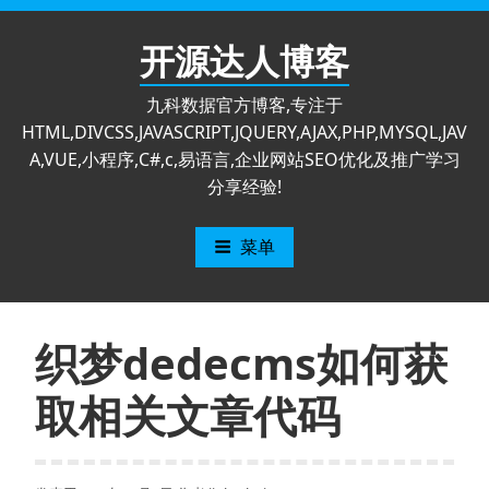
跳
至
开源达人博客
内
容
九科数据官方博客,专注于
HTML,DIVCSS,JAVASCRIPT,JQUERY,AJAX,PHP,MYSQL,JAV
A,VUE,小程序,C#,c,易语言,企业网站SEO优化及推广学习
分享经验!
菜单
织梦dedecms如何获
取相关文章代码