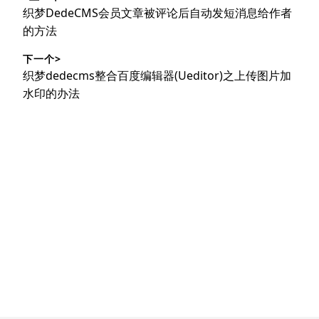
章
上
织梦DedeCMS会员文章被评论后自动发短消息给作者
导
篇
的方法
文
航
下一个>
章：
下
织梦dedecms整合百度编辑器(Ueditor)之上传图片加
篇
水印的办法
文
章：