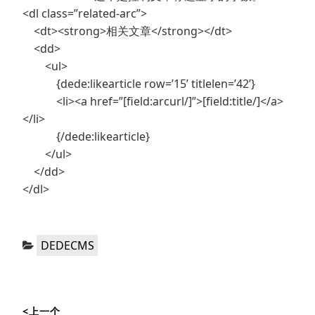
<dl class=”related-arc”>
<dt><strong>相关文章</strong></dt>
<dd>
<ul>
{dede:likearticle row=’15’ titlelen=’42’}
<li><a href=”[field:arcurl/]”>[field:title/]</a>
</li>
{/dede:likearticle}
</ul>
</dd>
</dl>
分
DEDECMS
类：
文
<上一个