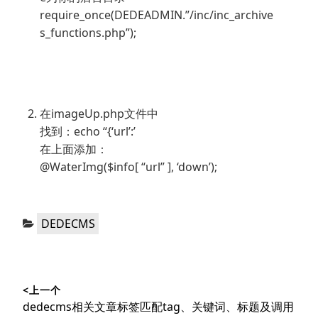
require_once(DEDEADMIN.”/inc/inc_archive
s_functions.php”);
在imageUp.php文件中
找到：echo “{‘url’:’
在上面添加：
@WaterImg($info[ “url” ], ‘down’);
分
DEDECMS
类：
文
<上一个
章
上
dedecms相关文章标签匹配tag、关键词、标题及调用