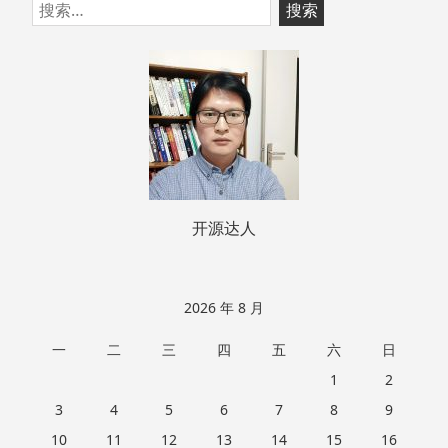
跳
搜
至
索：
页
脚
开源达人
2026 年 8 月
一
二
三
四
五
六
日
1
2
3
4
5
6
7
8
9
10
11
12
13
14
15
16