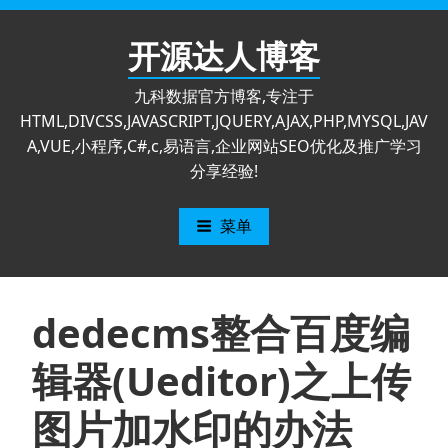
跳
至
开源达人博客
内
容
九科数据官方博客,专注于
HTML,DIVCSS,JAVASCRIPT,JQUERY,AJAX,PHP,MYSQL,JAV
A,VUE,小程序,C#,c,易语言,企业网站SEO优化及推广学习
分享经验!
菜单
dedecms整合百度编
辑器(Ueditor)之上传
图片加水印的办法