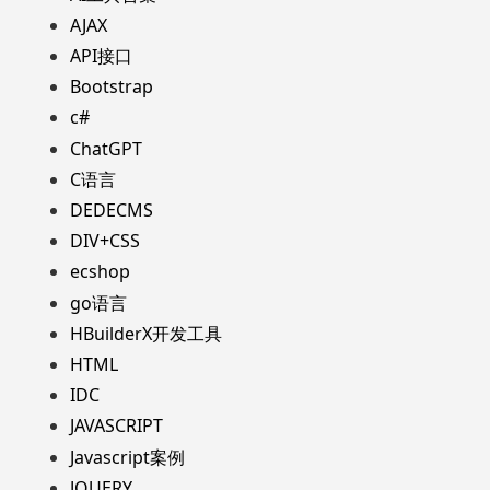
AJAX
API接口
Bootstrap
c#
ChatGPT
C语言
DEDECMS
DIV+CSS
ecshop
go语言
HBuilderX开发工具
HTML
IDC
JAVASCRIPT
Javascript案例
JQUERY