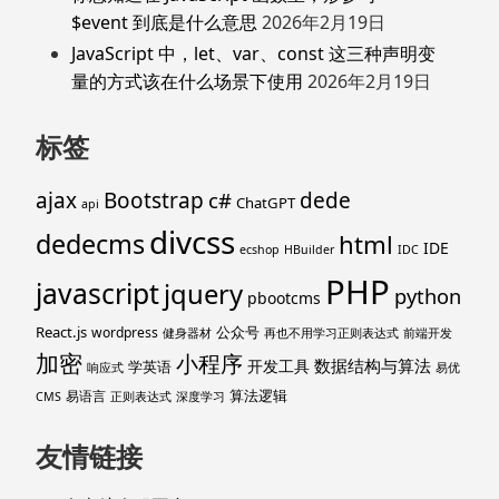
$event 到底是什么意思
2026年2月19日
JavaScript 中，let、var、const 这三种声明变
量的方式该在什么场景下使用
2026年2月19日
标签
ajax
Bootstrap
c#
dede
ChatGPT
api
divcss
dedecms
html
IDE
ecshop
HBuilder
IDC
PHP
javascript
jquery
python
pbootcms
React.js
公众号
wordpress
健身器材
再也不用学习正则表达式
前端开发
加密
小程序
数据结构与算法
开发工具
学英语
响应式
易优
算法逻辑
易语言
CMS
正则表达式
深度学习
友情链接