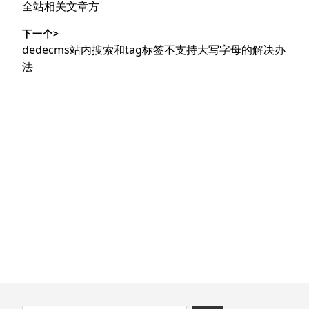
导
篇
全站相关文章方
文
航
下一个>
章：
下
dedecms站内搜索和tag标签不支持大写字母的解决办
篇
法
文
章：