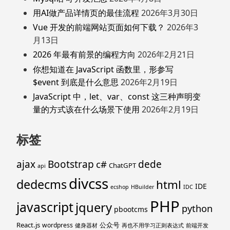
用AI做产品详情页的最佳流程
2026年3月30日
Vue 开发的前端网站页面如何下载？
2026年3
月13日
2026 年最有前景的编程方向
2026年2月21日
你想知道在 JavaScript 函数里，形参写
$event 到底是什么意思
2026年2月19日
JavaScript 中，let、var、const 这三种声明变
量的方式该在什么场景下使用
2026年2月19日
标签
ajax
Bootstrap
c#
dede
ChatGPT
api
divcss
dedecms
html
IDE
ecshop
HBuilder
IDC
PHP
javascript
jquery
python
pbootcms
React.js
公众号
wordpress
健身器材
再也不用学习正则表达式
前端开发