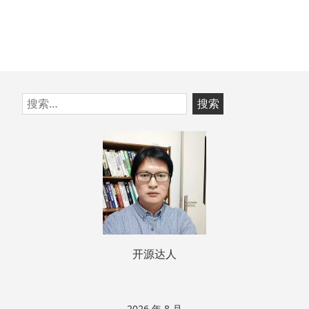
跳
搜
至
索：
页
脚
开源达人
2026 年 8 月