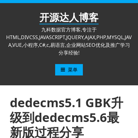
跳
至
开源达人博客
内
容
九科数据官方博客,专注于
HTML,DIVCSS,JAVASCRIPT,JQUERY,AJAX,PHP,MYSQL,JAV
A,VUE,小程序,C#,c,易语言,企业网站SEO优化及推广学习
分享经验!
菜单
dedecms5.1 GBK升
级到dedecms5.6最
新版过程分享