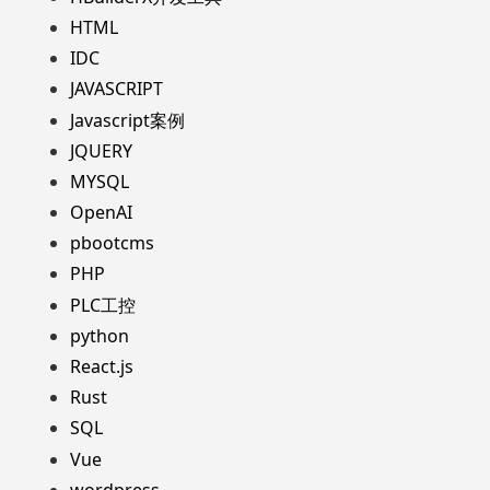
HTML
IDC
JAVASCRIPT
Javascript案例
JQUERY
MYSQL
OpenAI
pbootcms
PHP
PLC工控
python
React.js
Rust
SQL
Vue
wordpress