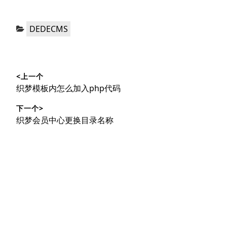
分
DEDECMS
类：
文
<上一个
章
上
织梦模板内怎么加入php代码
导
篇
下一个>
文
航
下
织梦会员中心更换目录名称
章：
篇
文
章：