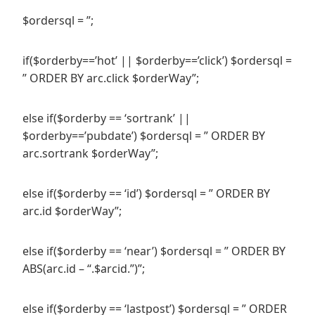
$ordersql = ”;
if($orderby==’hot’ || $orderby==’click’) $ordersql =
” ORDER BY arc.click $orderWay”;
else if($orderby == ‘sortrank’ ||
$orderby==’pubdate’) $ordersql = ” ORDER BY
arc.sortrank $orderWay”;
else if($orderby == ‘id’) $ordersql = ” ORDER BY
arc.id $orderWay”;
else if($orderby == ‘near’) $ordersql = ” ORDER BY
ABS(arc.id – “.$arcid.”)”;
else if($orderby == ‘lastpost’) $ordersql = ” ORDER