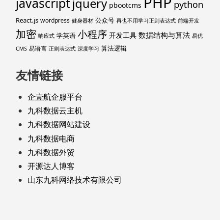
PHP
javascript
jquery
python
pbootcms
React.js
公众号
wordpress
健身器材
再也不用学习正则表达式
前端开发
加密
小程序
数据结构与算法
开发工具
学英语
响应式
易优
算法逻辑
易语言
CMS
正则表达式
深度学习
友情链接
企壹航企服平台
九科数据云主机
九科数据网站建设
九科数据电商
九科数据外贸
开源达人博客
山东九科网络技术有限公司