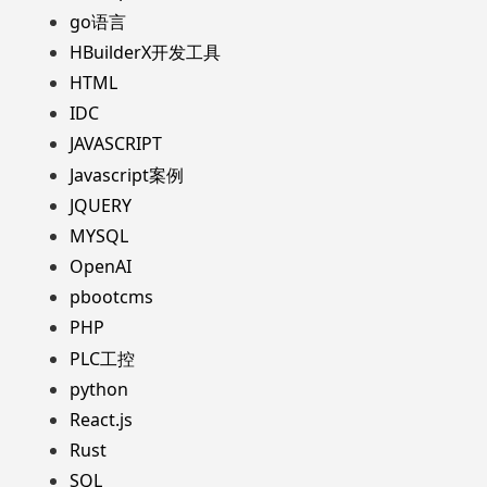
go语言
HBuilderX开发工具
HTML
IDC
JAVASCRIPT
Javascript案例
JQUERY
MYSQL
OpenAI
pbootcms
PHP
PLC工控
python
React.js
Rust
SQL