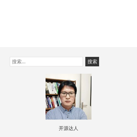
跳
搜
至
索：
页
脚
开源达人