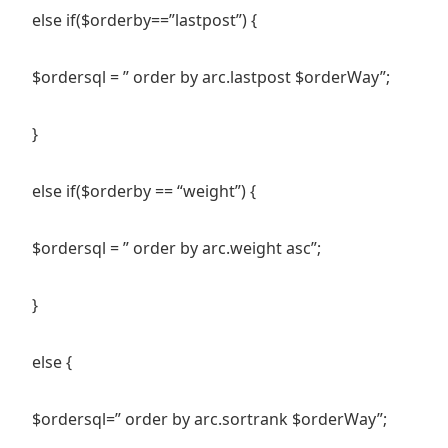
else if($orderby==”lastpost”) {
$ordersql = ” order by arc.lastpost $orderWay”;
}
else if($orderby == “weight”) {
$ordersql = ” order by arc.weight asc”;
}
else {
$ordersql=” order by arc.sortrank $orderWay”;