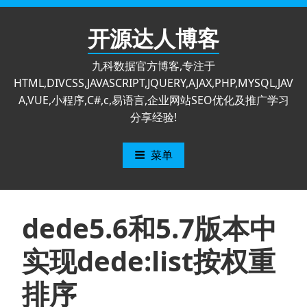
跳
至
开源达人博客
内
容
九科数据官方博客,专注于
HTML,DIVCSS,JAVASCRIPT,JQUERY,AJAX,PHP,MYSQL,JAV
A,VUE,小程序,C#,c,易语言,企业网站SEO优化及推广学习
分享经验!
菜单
dede5.6和5.7版本中
实现dede:list按权重
排序