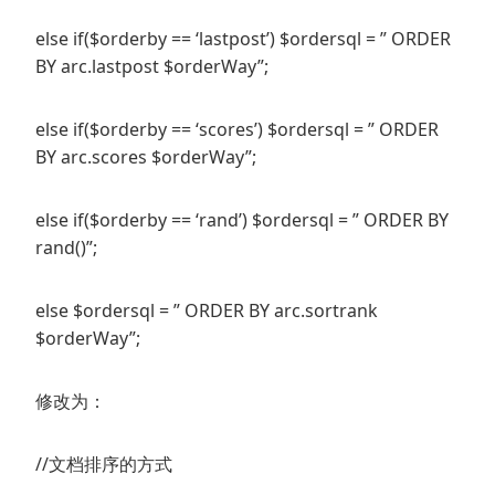
else if($orderby == ‘lastpost’) $ordersql = ” ORDER
BY arc.lastpost $orderWay”;
else if($orderby == ‘scores’) $ordersql = ” ORDER
BY arc.scores $orderWay”;
else if($orderby == ‘rand’) $ordersql = ” ORDER BY
rand()”;
else $ordersql = ” ORDER BY arc.sortrank
$orderWay”;
修改为：
//文档排序的方式