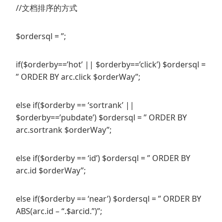
//文档排序的方式
$ordersql = ”;
if($orderby==’hot’ || $orderby==’click’) $ordersql =
” ORDER BY arc.click $orderWay”;
else if($orderby == ‘sortrank’ ||
$orderby==’pubdate’) $ordersql = ” ORDER BY
arc.sortrank $orderWay”;
else if($orderby == ‘id’) $ordersql = ” ORDER BY
arc.id $orderWay”;
else if($orderby == ‘near’) $ordersql = ” ORDER BY
ABS(arc.id – “.$arcid.”)”;