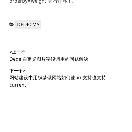
orderby=’weight’ 进行排序了。
分
DEDECMS
类：
文
<上一个
章
上
Dede 自定义图片字段调用的问题解决
导
篇
下一个>
文
航
下
网站建设中用织梦做网站如何使arc支持也支持
章：
篇
current
文
章：