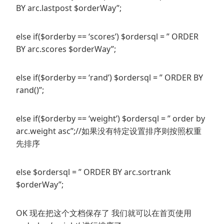
BY arc.lastpost $orderWay”;
else if($orderby == ‘scores’) $ordersql = ” ORDER
BY arc.scores $orderWay”;
else if($orderby == ‘rand’) $ordersql = ” ORDER BY
rand()”;
else if($orderby == ‘weight’) $ordersql = ” order by
arc.weight asc”;//如果没有特定设置排序则按照权重
先排序
else $ordersql = ” ORDER BY arc.sortrank
$orderWay”;
OK 现在把这个文档保存了 我们就可以在首页使用