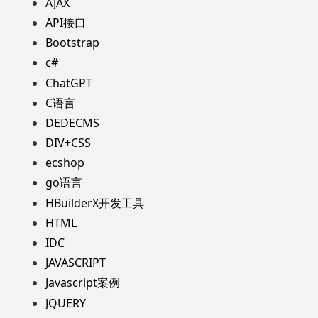
AJAX
API接口
Bootstrap
c#
ChatGPT
C语言
DEDECMS
DIV+CSS
ecshop
go语言
HBuilderX开发工具
HTML
IDC
JAVASCRIPT
Javascript案例
JQUERY