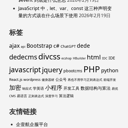
$event 到底是什么意思
2026年2月19日
JavaScript 中，let、var、const 这三种声明变
量的方式该在什么场景下使用
2026年2月19日
标签
ajax
Bootstrap
c#
dede
ChatGPT
api
divcss
dedecms
html
IDE
ecshop
HBuilder
IDC
PHP
javascript
jquery
python
pbootcms
React.js
公众号
wordpress
健身器材
再也不用学习正则表达式
前端开发
加密
小程序
数据结构与算法
开发工具
学英语
响应式
易优
算法逻辑
易语言
CMS
正则表达式
深度学习
友情链接
企壹航企服平台