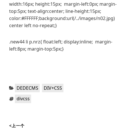
width:16px; height:15px; margin-left:0px; margin-
top:5px; text-align:center; line-height:15px;
color:#FFFFFF;background:url(/../images/n02.jpg)
center left no-repeat;}
.new44 li p.nrz{ float:left; display:inline; margin-
left:8px; margin-top:5px;}
分
，
DEDECMS
DIV+CSS
类：
标
divcss
签：
文
<上一个