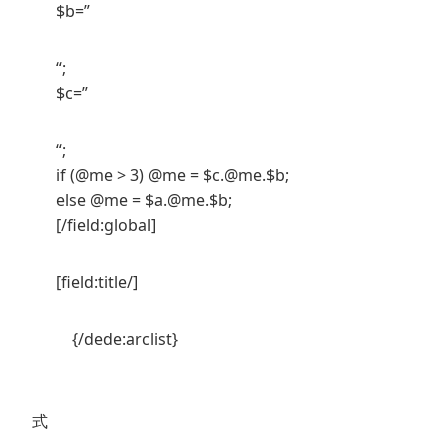
$b=”
“;
$c=”
“;
if (@me > 3) @me = $c.@me.$b;
else @me = $a.@me.$b;
[/field:global]
[field:title/]
{/dede:arclist}
式