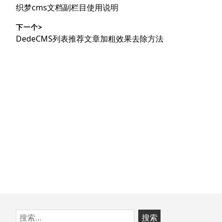
章
上
织梦cms文档副栏目使用说明
导
篇
下一个>
文
航
下
DedeCMS列表推荐文章加粗效果去除方法
章：
篇
文
章：
跳
搜