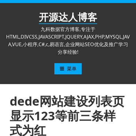
跳
至
开源达人博客
内
容
九科数据官方博客,专注于
HTML,DIVCSS,JAVASCRIPT,JQUERY,AJAX,PHP,MYSQL,JAV
A,VUE,小程序,C#,c,易语言,企业网站SEO优化及推广学习
分享经验!
菜单
dede网站建设列表页
显示123等前三条样
式为红