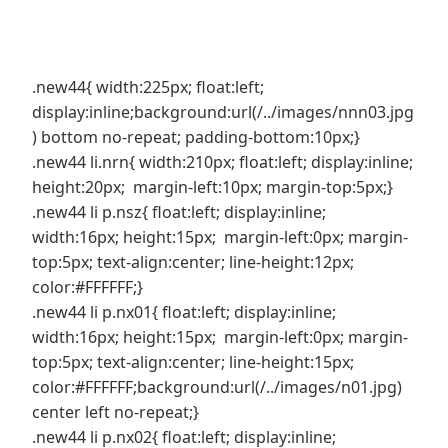
.new44{ width:225px; float:left;
display:inline;background:url(/../images/nnn03.jpg
) bottom no-repeat; padding-bottom:10px;}
.new44 li.nrn{ width:210px; float:left; display:inline;
height:20px; margin-left:10px; margin-top:5px;}
.new44 li p.nsz{ float:left; display:inline;
width:16px; height:15px; margin-left:0px; margin-
top:5px; text-align:center; line-height:12px;
color:#FFFFFF;}
.new44 li p.nx01{ float:left; display:inline;
width:16px; height:15px; margin-left:0px; margin-
top:5px; text-align:center; line-height:15px;
color:#FFFFFF;background:url(/../images/n01.jpg)
center left no-repeat;}
.new44 li p.nx02{ float:left; display:inline;