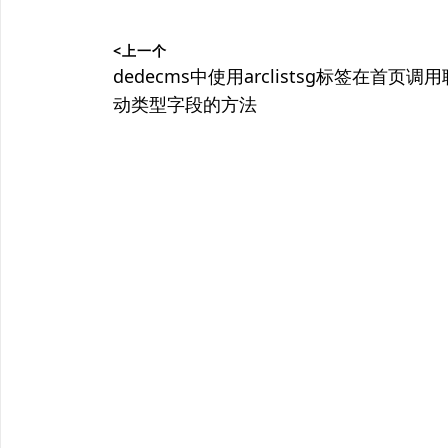
文
<上一个
章
上
dedecms中使用arclistsg标签在首页调用
篇
动类型字段的方法
导
文
航
章：