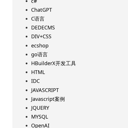
c#
ChatGPT
C语言
DEDECMS
DIV+CSS
ecshop
go语言
HBuilderX开发工具
HTML
IDC
JAVASCRIPT
Javascript案例
JQUERY
MYSQL
OpenAI