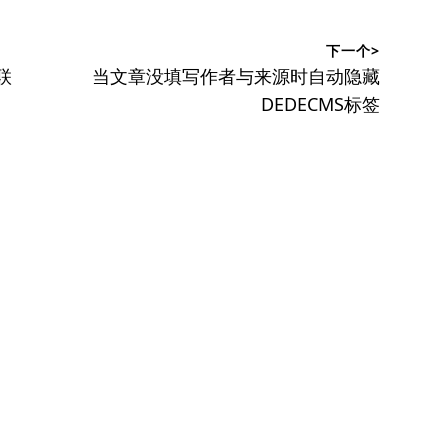
下一个>
下
联
当文章没填写作者与来源时自动隐藏
篇
DEDECMS标签
文
章：