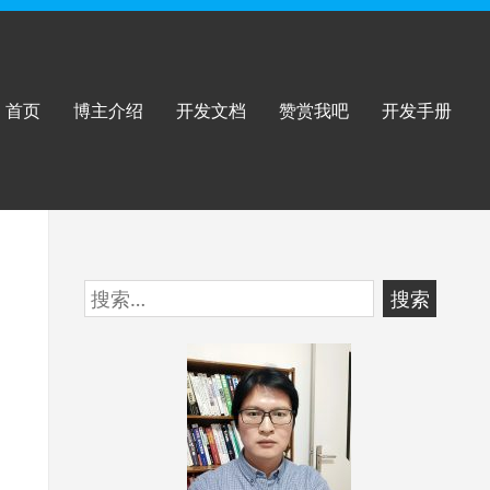
首页
博主介绍
开发文档
赞赏我吧
开发手册
跳
搜
至
索：
页
脚