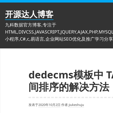
跳
至
开源达人博客
内
容
九科数据官方博客,专注于
HTML,DIVCSS,JAVASCRIPT,JQUERY,AJAX,PHP,MYSQL
小程序,C#,c,易语言,企业网站SEO优化及推广学习分享
dedecms模板中
间排序的解决方法
发表于
2020年10月2日
作者
jiukeshuju