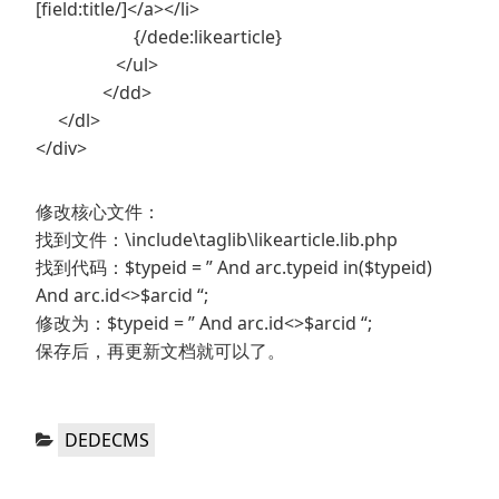
[field:title/]</a></li>
{/dede:likearticle}
</ul>
</dd>
</dl>
</div>
修改核心文件：
找到文件：\include\taglib\likearticle.lib.php
找到代码：$typeid = ” And arc.typeid in($typeid)
And arc.id<>$arcid “;
修改为：$typeid = ” And arc.id<>$arcid “;
保存后，再更新文档就可以了。
分
DEDECMS
类：