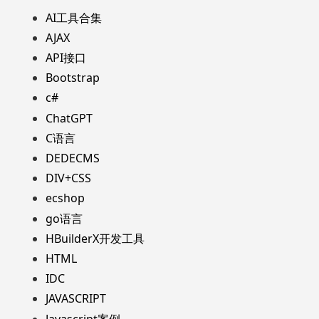
AI工具合集
AJAX
API接口
Bootstrap
c#
ChatGPT
C语言
DEDECMS
DIV+CSS
ecshop
go语言
HBuilderX开发工具
HTML
IDC
JAVASCRIPT
Javascript案例