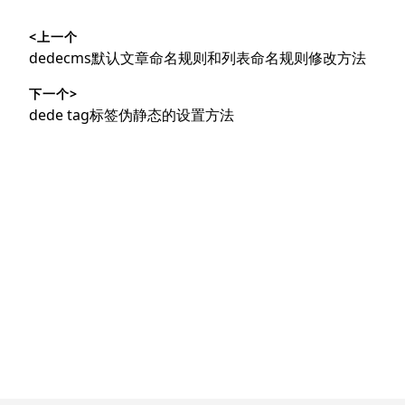
文
<上一个
章
上
dedecms默认文章命名规则和列表命名规则修改方法
导
篇
下一个>
文
航
下
dede tag标签伪静态的设置方法
章：
篇
文
章：