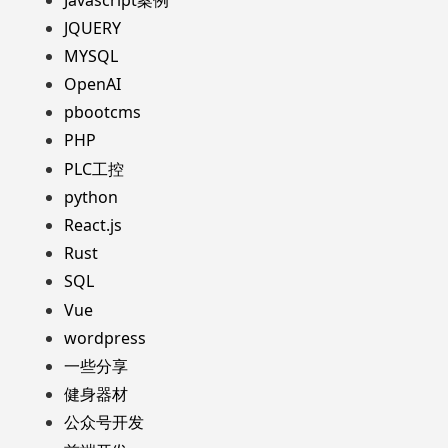
JQUERY
MYSQL
OpenAI
pbootcms
PHP
PLC工控
python
React.js
Rust
SQL
Vue
wordpress
一些分享
健身器材
公众号开发