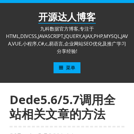
跳
至
开源达人博客
内
容
九科数据官方博客,专注于
HTML,DIVCSS,JAVASCRIPT,JQUERY,AJAX,PHP,MYSQL,JAV
A,VUE,小程序,C#,c,易语言,企业网站SEO优化及推广学习
分享经验!
菜单
Dede5.6/5.7调用全
站相关文章的方法