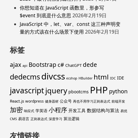
你想知道在 JavaScript 函数里，形参写
$event 到底是什么意思
2026年2月19日
JavaScript 中，let、var、const 这三种声明变
量的方式该在什么场景下使用
2026年2月19日
标签
ajax
Bootstrap
c#
dede
ChatGPT
api
divcss
dedecms
html
IDE
ecshop
HBuilder
IDC
PHP
javascript
jquery
python
pbootcms
React.js
公众号
wordpress
健身器材
再也不用学习正则表达式
前端开发
加密
小程序
数据结构与算法
开发工具
学英语
响应式
易优
算法逻辑
易语言
CMS
正则表达式
深度学习
友情链接