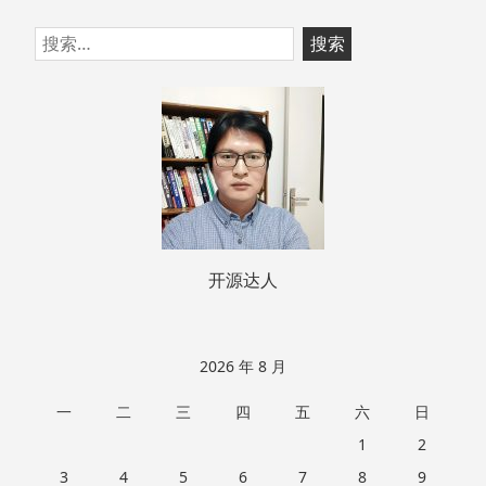
跳
搜
至
索：
页
脚
开源达人
2026 年 8 月
一
二
三
四
五
六
日
1
2
3
4
5
6
7
8
9