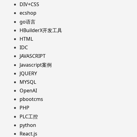
DIV+CSS
ecshop
go语言
HBuilderX开发工具
HTML
IDC
JAVASCRIPT
Javascript案例
JQUERY
MYSQL
OpenAI
pbootcms
PHP
PLC工控
python
React.js