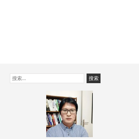
跳
搜
至
索：
页
脚