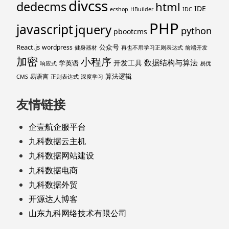
divcss
dedecms
html
IDE
ecshop
HBuilder
IDC
PHP
javascript
jquery
python
pbootcms
React.js
公众号
wordpress
健身器材
再也不用学习正则表达式
前端开发
加密
小程序
数据结构与算法
开发工具
学英语
响应式
易优
算法逻辑
易语言
CMS
正则表达式
深度学习
友情链接
企壹航企服平台
九科数据云主机
九科数据网站建设
九科数据电商
九科数据外贸
开源达人博客
山东九科网络技术有限公司