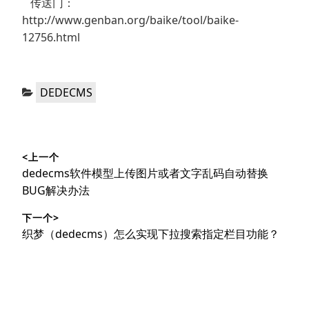
传送门：
http://www.genban.org/baike/tool/baike-
12756.html
分
DEDECMS
类：
文
<上一个
章
上
dedecms软件模型上传图片或者文字乱码自动替换
导
篇
BUG解决办法
文
航
下一个>
章：
下
织梦（dedecms）怎么实现下拉搜索指定栏目功能？
篇
文
章：