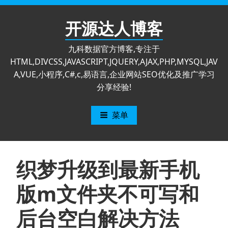
跳
至
开源达人博客
内
容
九科数据官方博客,专注于
HTML,DIVCSS,JAVASCRIPT,JQUERY,AJAX,PHP,MYSQL,JAV
A,VUE,小程序,C#,c,易语言,企业网站SEO优化及推广学习
分享经验!
菜单
织梦升级到最新手机
版m文件夹不可写和
后台空白解决方法