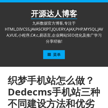
跳
至
开源达人博客
内
容
九科数据官方博客,专注于
HTML,DIVCSS,JAVASCRIPT,JQUERY,AJAX,PHP,MYSQL,JAV
A,VUE,小程序,C#,c,易语言,企业网站SEO优化及推广学习
分享经验!
菜单
织梦手机站怎么做？
Dedecms手机站三种
不同建设方法和优劣