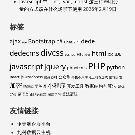
JavaScript 中，let、var、const 这三种声明变
量的方式该在什么场景下使用
2026年2月19日
标签
ajax
Bootstrap
c#
dede
ChatGPT
api
divcss
dedecms
html
IDE
ecshop
HBuilder
IDC
PHP
javascript
jquery
python
pbootcms
React.js
公众号
wordpress
健身器材
再也不用学习正则表达式
前端开发
加密
小程序
数据结构与算法
开发工具
学英语
响应式
易优
算法逻辑
易语言
CMS
正则表达式
深度学习
友情链接
企壹航企服平台
九科数据云主机