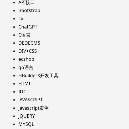
API接口
Bootstrap
c#
ChatGPT
C语言
DEDECMS
DIV+CSS
ecshop
go语言
HBuilderX开发工具
HTML
IDC
JAVASCRIPT
Javascript案例
JQUERY
MYSQL