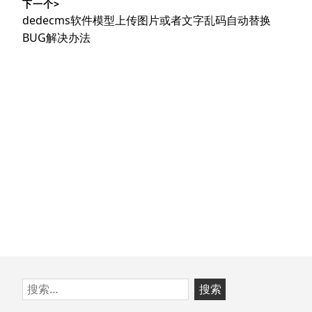
下一个>
文
航
下
dedecms软件模型上传图片或者文字乱码自动替换
章：
篇
BUG解决办法
文
章：
跳
搜
至
索：