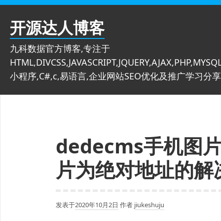
跳
至
开源达人博客
内
容
九科数据官方博客,专注于
HTML,DIVCSS,JAVASCRIPT,JQUERY,AJAX,PHP,MYSQL
小程序,C#,c,易语言,企业网站SEO优化及推广学习分享
dedecms手机
片为绝对地址的解
发表于
2020年10月2日
作者
jiukeshuju