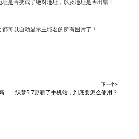
地址是否变成了绝对地址，以及地址是否出错！
名都可以自动显示主域名的所有图片了！
下一个>
下
目高
织梦5.7更新了手机站，到底要怎么使用？
篇
文
章：