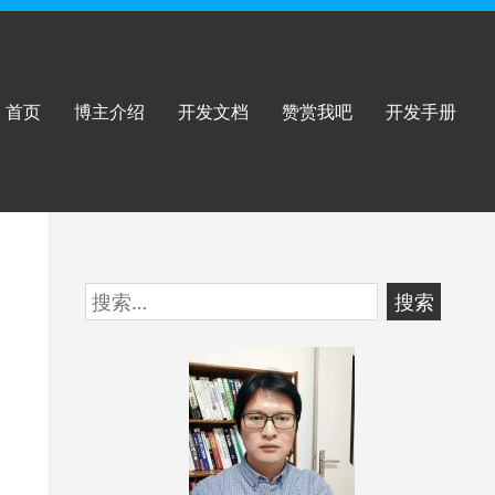
首页
博主介绍
开发文档
赞赏我吧
开发手册
跳
搜
至
索：
页
脚