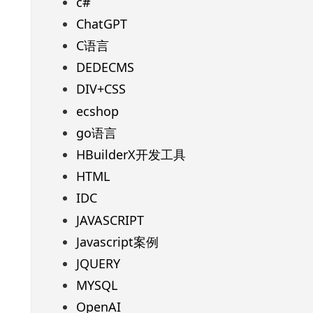
c#
ChatGPT
C语言
DEDECMS
DIV+CSS
ecshop
go语言
HBuilderX开发工具
HTML
IDC
JAVASCRIPT
Javascript案例
JQUERY
MYSQL
OpenAI