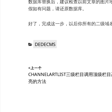
数据库替换后，建议检查以前文章的图片
假如有问题，请还原数据库。
好了，完成这一步，以后你所有的二级域
分
DEDECMS
类：
文
<上一个
章
上
CHANNELARTLIST三级栏目调用顶级栏
篇
亮的方法
导
文
航
章：