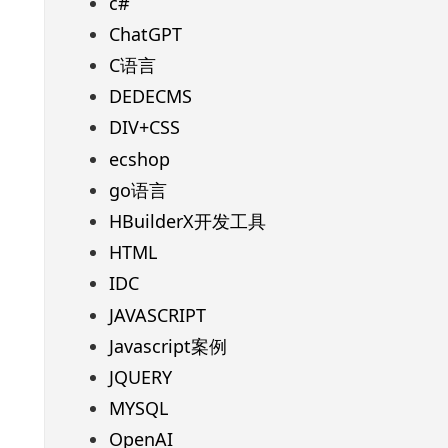
c#
ChatGPT
C语言
DEDECMS
DIV+CSS
ecshop
go语言
HBuilderX开发工具
HTML
IDC
JAVASCRIPT
Javascript案例
JQUERY
MYSQL
OpenAI