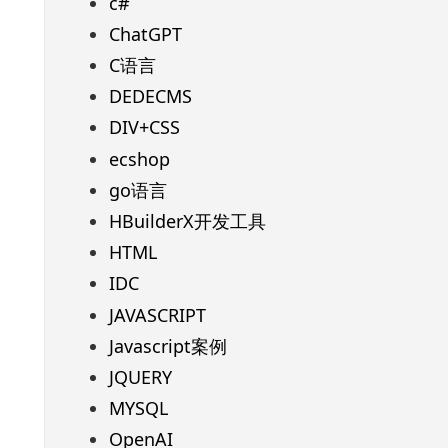
c#
ChatGPT
C语言
DEDECMS
DIV+CSS
ecshop
go语言
HBuilderX开发工具
HTML
IDC
JAVASCRIPT
Javascript案例
JQUERY
MYSQL
OpenAI