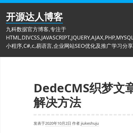
跳
至
开源达人博客
内
容
九科数据官方博客,专注于
HTML,DIVCSS,JAVASCRIPT,JQUERY,AJAX,PHP,MYSQL
小程序,C#,c,易语言,企业网站SEO优化及推广学习分享
DedeCMS织梦
解决方法
发表于
2020年10月2日
作者
jiukeshuju