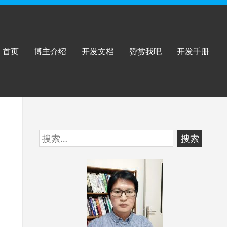
首页
博主介绍
开发文档
赞赏我吧
开发手册
跳
搜
至
索：
页
脚