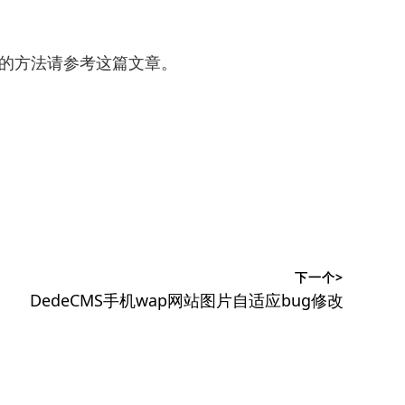
块的方法请参考这篇文章。
下一个>
下
DedeCMS手机wap网站图片自适应bug修改
篇
文
章：