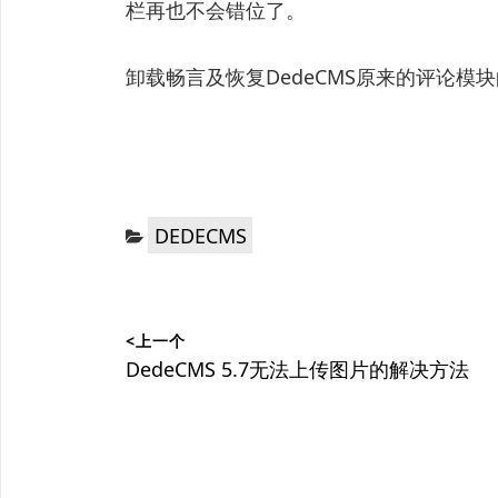
栏再也不会错位了。
卸载畅言及恢复DedeCMS原来的评论模
分
DEDECMS
类：
文
<上一个
章
上
DedeCMS 5.7无法上传图片的解决方法
篇
导
文
航
章：