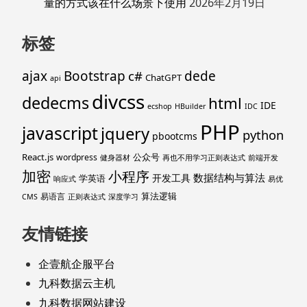
量的方式该在什么场景下使用
2026年2月19日
标签
ajax
Bootstrap
c#
dede
ChatGPT
api
divcss
dedecms
html
IDE
ecshop
HBuilder
IDC
PHP
javascript
jquery
python
pbootcms
React.js
公众号
wordpress
健身器材
再也不用学习正则表达式
前端开发
加密
小程序
数据结构与算法
开发工具
学英语
响应式
易优
算法逻辑
易语言
CMS
正则表达式
深度学习
友情链接
企壹航企服平台
九科数据云主机
九科数据网站建设