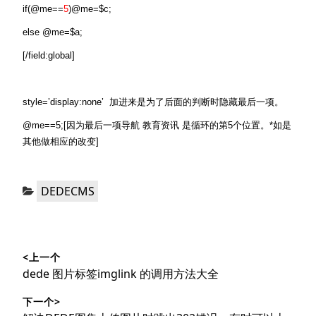
if(@me==
5
)@me=$c;
else @me=$a;
[/field:global]
style=’display:none’ 加进来是为了后面的判断时隐藏最后一项。
@me==5;[因为最后一项导航 教育资讯 是循环的第5个位置。*如是
其他做相应的改变]
分
DEDECMS
类：
文
<上一个
章
上
dede 图片标签imglink 的调用方法大全
导
篇
下一个>
文