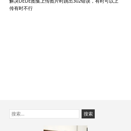
航
下
解决DEDE图集上传图片时跳出302错误，有时可以上
章：
篇
传有时不行
文
章：
跳
搜
至
索：
页