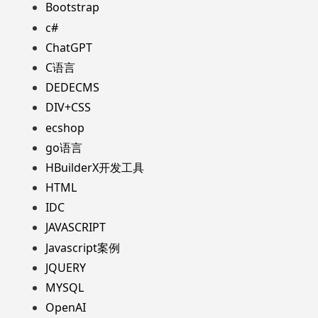
Bootstrap
c#
ChatGPT
C语言
DEDECMS
DIV+CSS
ecshop
go语言
HBuilderX开发工具
HTML
IDC
JAVASCRIPT
Javascript案例
JQUERY
MYSQL
OpenAI