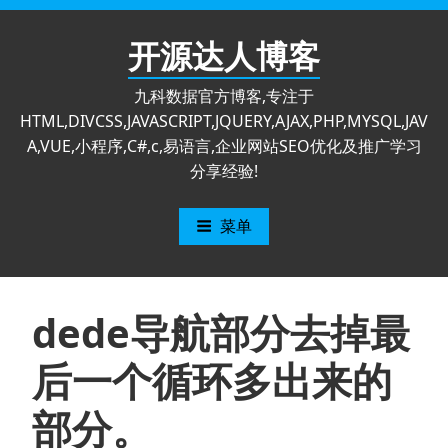
跳
至
开源达人博客
内
容
九科数据官方博客,专注于
HTML,DIVCSS,JAVASCRIPT,JQUERY,AJAX,PHP,MYSQL,JAV
A,VUE,小程序,C#,c,易语言,企业网站SEO优化及推广学习
分享经验!
菜单
dede导航部分去掉最
后一个循环多出来的
部分。