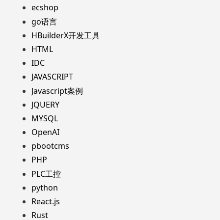
ecshop
go语言
HBuilderX开发工具
HTML
IDC
JAVASCRIPT
Javascript案例
JQUERY
MYSQL
OpenAI
pbootcms
PHP
PLC工控
python
React.js
Rust