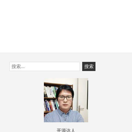
跳
搜
至
索：
页
脚
开源达人