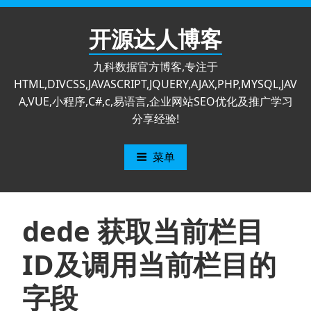
跳
至
开源达人博客
内
容
九科数据官方博客,专注于
HTML,DIVCSS,JAVASCRIPT,JQUERY,AJAX,PHP,MYSQL,JAV
A,VUE,小程序,C#,c,易语言,企业网站SEO优化及推广学习
分享经验!
菜单
dede 获取当前栏目
ID及调用当前栏目的
字段