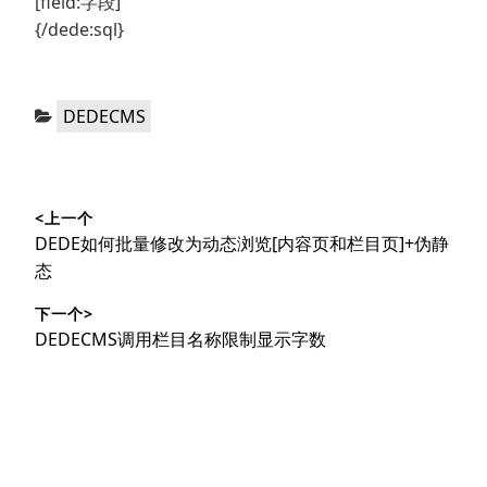
[field:字段]
{/dede:sql}
分
DEDECMS
类：
文
<上一个
章
上
DEDE如何批量修改为动态浏览[内容页和栏目页]+伪静
导
篇
态
文
航
下一个>
章：
下
DEDECMS调用栏目名称限制显示字数
篇
文
章：