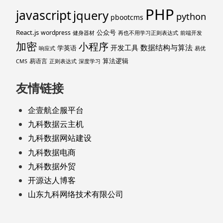
PHP
javascript
jquery
python
pbootcms
React.js
公众号
wordpress
健身器材
再也不用学习正则表达式
前端开发
加密
小程序
数据结构与算法
开发工具
学英语
响应式
易优
算法逻辑
易语言
CMS
正则表达式
深度学习
友情链接
企壹航企服平台
九科数据云主机
九科数据网站建设
九科数据电商
九科数据外贸
开源达人博客
山东九科网络技术有限公司