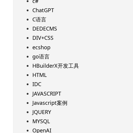
c#
ChatGPT
C语言
DEDECMS
DIV+CSS
ecshop
go语言
HBuilderX开发工具
HTML
IDC
JAVASCRIPT
Javascript案例
JQUERY
MYSQL
OpenAI