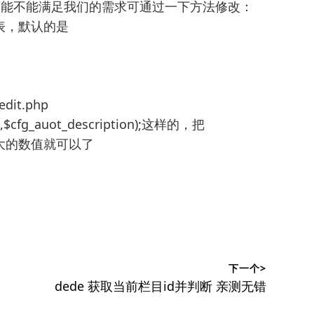
可能不能满足我们的需求可通过一下方法修改：
es 表，默认的是
dit.php
ion,$cfg_auot_description);这样的，把
或者更大的数值就可以了
下一个>
下
dede 获取当前栏目id并判断 亲测无错
篇