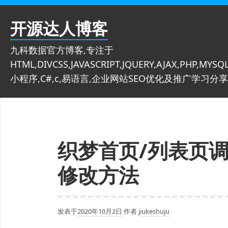
跳
至
开源达人博客
内
容
九科数据官方博客,专注于
HTML,DIVCSS,JAVASCRIPT,JQUERY,AJAX,PHP,MYSQL
小程序,C#,c,易语言,企业网站SEO优化及推广学习分享
织梦首页/列表页
修改方法
发表于
2020年10月2日
作者
jiukeshuju