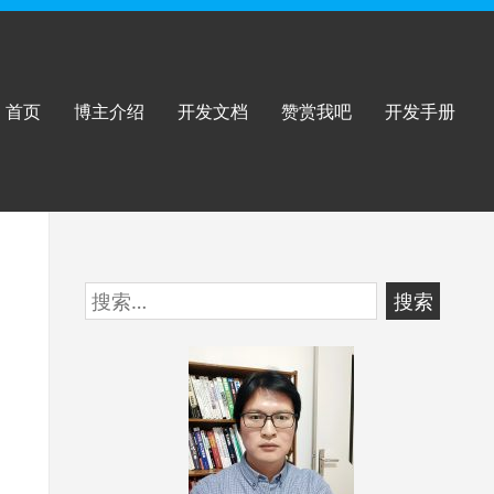
首页
博主介绍
开发文档
赞赏我吧
开发手册
跳
搜
至
索：
页
脚