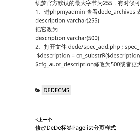
织梦官方默认的最大字节为255，有时候
1、进phpmyadmin 查看dede_archiv
description varchar(255)
把它改为
description varchar(500)
2、打开文件 dede/spec_add.php ; spec_e
$description = cn_substrR($descript
$cfg_auot_description修改为500
分
DEDECMS
类：
文
<上一个
章
上
修改DeDe标签Pagelist分页样式
篇
导