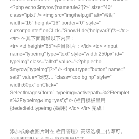
<?php echo $myrow[‘namerule2’]?>” size=”40″
class=”iptxt” /> <img src=”img/help.gif” alt=”帮助”
width=”16″ height=”16″ border=”0″ style=”
cursor:pointer” onClick=”ShowHide(‘helpvar3’)”/></td>
</tr> 在其下面新增以下内容：
<tr> <td height=”65″>栏目图片：</td> <td> <input
name=”typeimg” type=”text” style=”width:250px” id=”
typeimg” class=”alltxt” value=”<?php echo
$myrow[‘typeimg’]?>” /> <input type=”button” name=”
set9″ value=”浏览… “class=”coolbg np” style=”
width:60px” onClick=”
SelectImages(‘form1.typeimg&activepath=%2Ftemplet
s%2Ftypeimg&img=yes’);” /> (栏目模板里用
{dede:field.typeimg /}调用) </td> </tr> 完成！
添加或修改图片时在 栏目管理》高级选项上传即可。