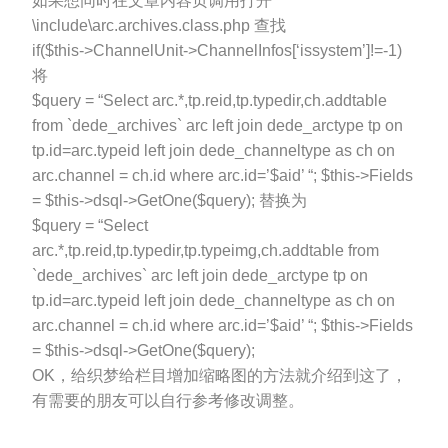
如果想同时在文章内容页调用打开
\include\arc.archives.class.php 查找
if($this->ChannelUnit->ChannelInfos[‘issystem’]!=-1)
将
$query = “Select arc.*,tp.reid,tp.typedir,ch.addtable
from `dede_archives` arc left join dede_arctype tp on
tp.id=arc.typeid left join dede_channeltype as ch on
arc.channel = ch.id where arc.id=’$aid’ “; $this->Fields
= $this->dsql->GetOne($query); 替换为
$query = “Select
arc.*,tp.reid,tp.typedir,tp.typeimg,ch.addtable from
`dede_archives` arc left join dede_arctype tp on
tp.id=arc.typeid left join dede_channeltype as ch on
arc.channel = ch.id where arc.id=’$aid’ “; $this->Fields
= $this->dsql->GetOne($query);
OK，给织梦给栏目增加缩略图的方法就介绍到这了，
有需要的朋友可以自行参考修改调整。