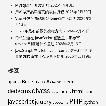
Mysql语句 开发汇总
2026年4月8日
用AI做产品详情页的最佳流程
2026年3月30日
Vue 开发的前端网站页面如何下载？
2026年3
月13日
2026 年最有前景的编程方向
2026年2月21日
你想知道在 JavaScript 函数里，形参写
$event 到底是什么意思
2026年2月19日
JavaScript 中，let、var、const 这三种声明变
量的方式该在什么场景下使用
2026年2月19日
标签
ajax
Bootstrap
c#
dede
ChatGPT
api
divcss
dedecms
html
IDE
ecshop
HBuilder
IDC
PHP
javascript
jquery
python
pbootcms