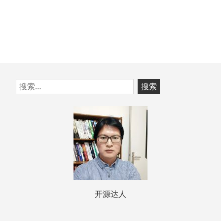
跳
搜
至
索：
页
脚
开源达人