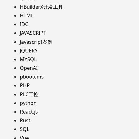
HBuilderX开发工具
HTML
IDC
JAVASCRIPT
Javascript案例
JQUERY
MYSQL
OpenAI
pbootcms
PHP
PLC工控
python
React.js
Rust
SQL
Vue