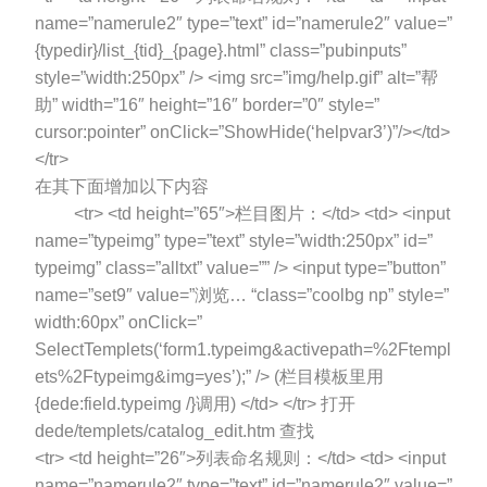
name=”namerule2″ type=”text” id=”namerule2″ value=”
{typedir}/list_{tid}_{page}.html” class=”pubinputs”
style=”width:250px” /> <img src=”img/help.gif” alt=”帮
助” width=”16″ height=”16″ border=”0″ style=”
cursor:pointer” onClick=”ShowHide(‘helpvar3’)”/></td>
</tr>
在其下面增加以下内容
<tr> <td height=”65″>栏目图片：</td> <td> <input
name=”typeimg” type=”text” style=”width:250px” id=”
typeimg” class=”alltxt” value=”” /> <input type=”button”
name=”set9″ value=”浏览… “class=”coolbg np” style=”
width:60px” onClick=”
SelectTemplets(‘form1.typeimg&activepath=%2Ftempl
ets%2Ftypeimg&img=yes’);” /> (栏目模板里用
{dede:field.typeimg /}调用) </td> </tr> 打开
dede/templets/catalog_edit.htm 查找
<tr> <td height=”26″>列表命名规则：</td> <td> <input
name=”namerule2″ type=”text” id=”namerule2″ value=”