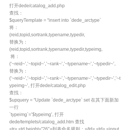
打开dede/catalog_add.php
查找：
$queryTemplate = “insert into `dede_arctype`
将：
(reid,topid,sortrank,typename,typedir,
替换为：
(reid,topid,sortrank,typename,typedir,typeimg,
将：
(‘~reid~’,’~topid~’,’~rank~’,’~typename~’,’~typedir~’,
替换为：
(‘~reid~’,’~topid~’,’~rank~’,’~typename~’,’~typedir~’,’~t
ypeimg~’, 打开dede/catalog_edit.php
查找：
$upquery = “Update `dede_arctype` set 在其下面新加
一行
`typeimg`=’$typeimg’, 打开
dede/templets/catalog_add.htm 查找
<tr> <td height=”26″>列表命名规则：</td> <td> <input