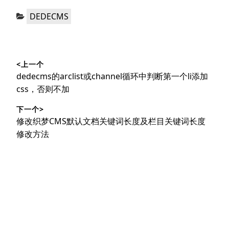
分
DEDECMS
类：
文
<上一个
章
上
dedecms的arclist或channel循环中判断第一个li添加
导
篇
css，否则不加
文
航
下一个>
章：
下
修改织梦CMS默认文档关键词长度及栏目关键词长度
篇
修改方法
文
章：