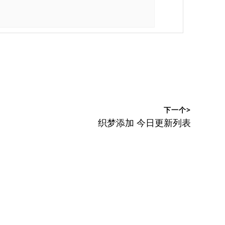
下一个>
下
织梦添加 今日更新列表
篇
文
章：