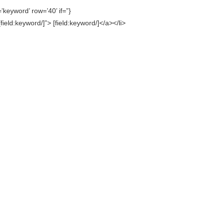
keyword’ row=’40’ if=”}
eld:keyword/]”> [field:keyword/]</a></li>