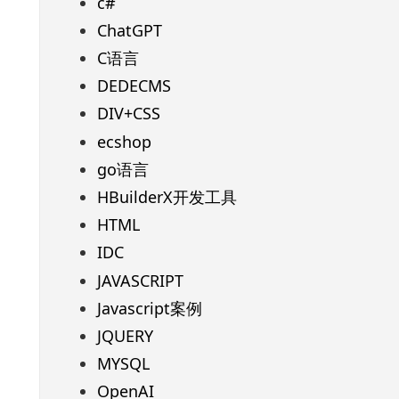
c#
ChatGPT
C语言
DEDECMS
DIV+CSS
ecshop
go语言
HBuilderX开发工具
HTML
IDC
JAVASCRIPT
Javascript案例
JQUERY
MYSQL
OpenAI