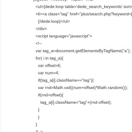
<ul>{dede:loop table=’dede_search_keywords’ sort=’
<li><a class=”tag” href=”plus/search.php?keyword=[fi
{/dede:loop}</ul>
</div>
<script language=”javascript”>
<!–
var tag_a=document.getElementsByTagName(“a”);
for( i in tag_a){
var offset=6;
var num=4;
if(tag_a[i].className==”tag”){
var rnd=Math.ceil((num+offset)*Math.random());
if(rnd>offset){
tag_a[i].className=”tag”+(rnd-offset);
}
}
}
//–>