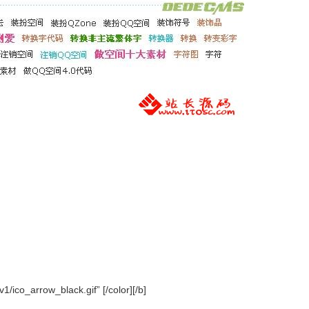
o_arrow_black.gif” [/color][/b]