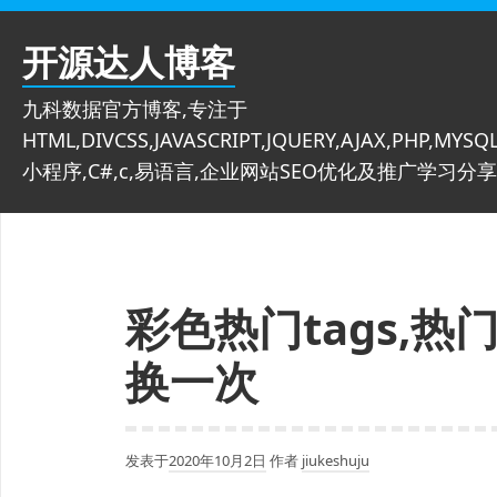
跳
至
开源达人博客
内
容
九科数据官方博客,专注于
HTML,DIVCSS,JAVASCRIPT,JQUERY,AJAX,PHP,MYSQL
小程序,C#,c,易语言,企业网站SEO优化及推广学习分享
彩色热门tags,
换一次
发表于
2020年10月2日
作者
jiukeshuju