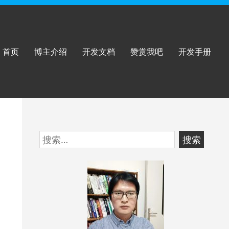
首页
博主介绍
开发文档
赞赏我吧
开发手册
跳
搜
至
索：
页
脚