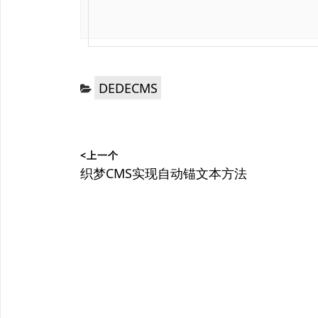
分
DEDECMS
类：
文
<上一个
章
上
织梦CMS实现自动锚文本方法
篇
导
文
航
章：