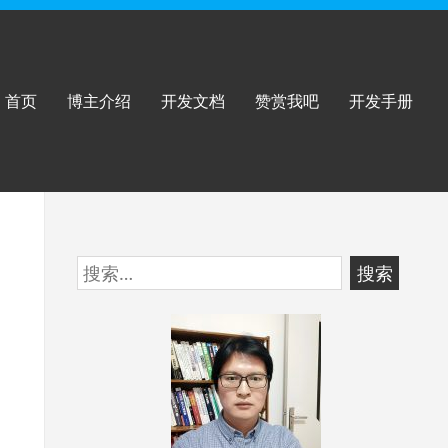
首页
博主介绍
开发文档
赞赏我吧
开发手册
跳
搜
至
索：
页
脚