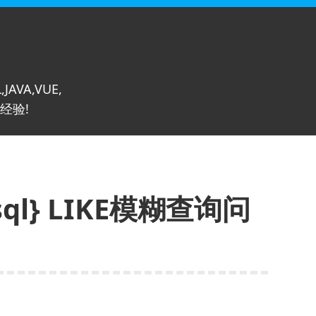
,JAVA,VUE,
经验!
:sql} LIKE模糊查询问