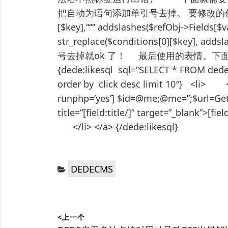
把自动为语句添加单引号去掉。 要修改的代码： $sql 
[$key],“‘’” addslashes($refObj->Fields[$
str_replace($conditions[0][$key], adds
号去掉就ok 了！ 最后使用的表情。下面是可
{dede:likesql sql=”SELECT * FROM dede
order by click desc limit 10″} <li> <a
runphp=’yes’] $id=@me;@me=”;$url=GetOn
title=”[field:title/]” target=”_blank”>[
</li> </a> {/dede:likesql}
分
DEDECMS
类：
文
<上一个
章