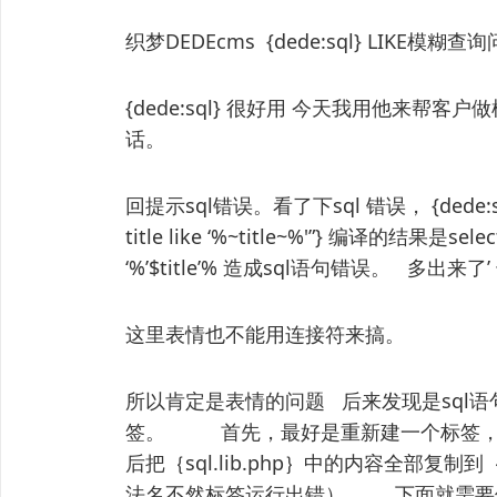
织梦DEDEcms {dede:sql} LIKE模糊查
{dede:sql} 很好用 今天我用他来帮
话。
回提示sql错误。看了下sql 错误， {dede:sql sq
title like ‘%~title~%'”} 编译的结果是select 
‘%’$title’% 造成sql语句错误。 多出来
这里表情也不能用连接符来搞。
所以肯定是表情的问题 后来发现是sql语句的规
签。 首先，最好是重新建一个标签，我起的
后把｛sql.lib.php｝中的内容全部复制到｛
法名不然标签运行出错） 下面就需要修改一下{