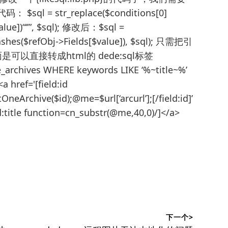
= str_replace($conditions[0]
value])“‘’”, $sql); 修改后：$sql =
lashes($refObj->Fields[$value]), $sql); 只需把引
以直接转成html的 dede:sql标签
_archives WHERE keywords LIKE ‘%~title~%’
 href='[field:id
eArchive($id);@me=$url[‘arcurl’];[/field:id]’
field:title function=cn_substr(@me,40,0)/]</a>
下一个>