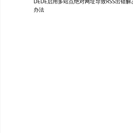
上
DEDE启用多站点绝对网址导致RSS出错解
篇
办法
导
文
航
章：