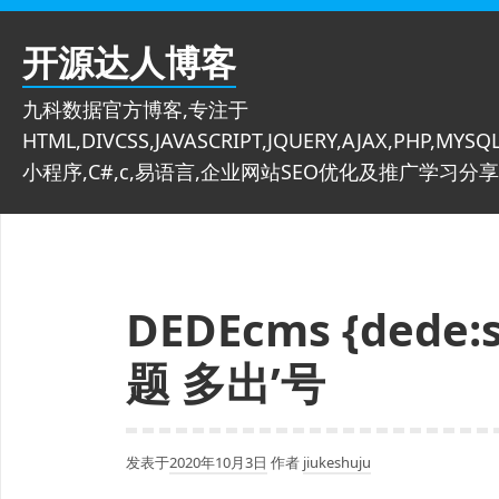
跳
至
开源达人博客
内
容
九科数据官方博客,专注于
HTML,DIVCSS,JAVASCRIPT,JQUERY,AJAX,PHP,MYSQL
小程序,C#,c,易语言,企业网站SEO优化及推广学习分享
DEDEcms {dede
题 多出’号
发表于
2020年10月3日
作者
jiukeshuju