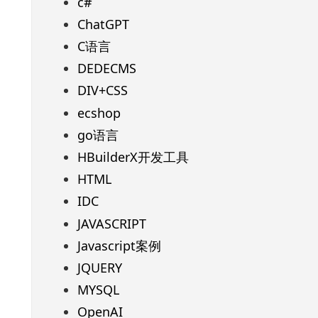
c#
ChatGPT
C语言
DEDECMS
DIV+CSS
ecshop
go语言
HBuilderX开发工具
HTML
IDC
JAVASCRIPT
Javascript案例
JQUERY
MYSQL
OpenAI