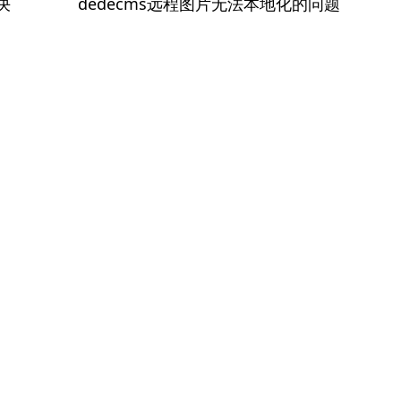
下
决
dedecms远程图片无法本地化的问题
篇
文
章：