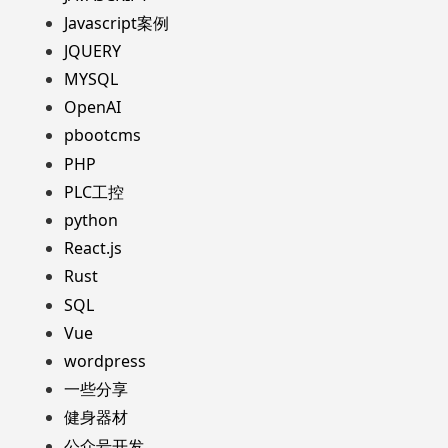
Javascript案例
JQUERY
MYSQL
OpenAI
pbootcms
PHP
PLC工控
python
React.js
Rust
SQL
Vue
wordpress
一些分享
健身器材
公众号开发