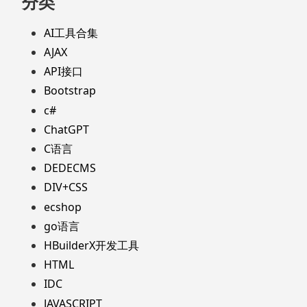
分类
AI工具合集
AJAX
API接口
Bootstrap
c#
ChatGPT
C语言
DEDECMS
DIV+CSS
ecshop
go语言
HBuilderX开发工具
HTML
IDC
JAVASCRIPT