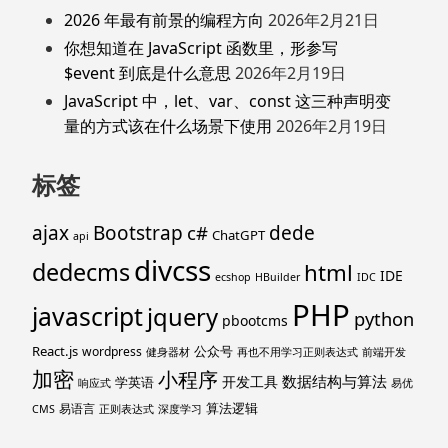
2026 年最有前景的编程方向
2026年2月21日
你想知道在 JavaScript 函数里，形参写
$event 到底是什么意思
2026年2月19日
JavaScript 中，let、var、const 这三种声明变
量的方式该在什么场景下使用
2026年2月19日
标签
ajax
Bootstrap
c#
dede
ChatGPT
api
divcss
dedecms
html
IDE
ecshop
HBuilder
IDC
PHP
javascript
jquery
python
pbootcms
React.js
公众号
wordpress
健身器材
再也不用学习正则表达式
前端开发
加密
小程序
数据结构与算法
开发工具
学英语
响应式
易优
算法逻辑
易语言
CMS
正则表达式
深度学习