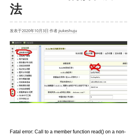
法
发表于
2020年10月3日
作者
jiukeshuju
Fatal error: Call to a member function read() on a non-