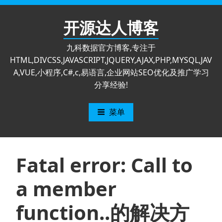
跳
至
开源达人博客
内
容
九科数据官方博客,专注于
HTML,DIVCSS,JAVASCRIPT,JQUERY,AJAX,PHP,MYSQL,JAV
A,VUE,小程序,C#,c,易语言,企业网站SEO优化及推广学习
分享经验!
菜单
Fatal error: Call to
a member
function..的解决方