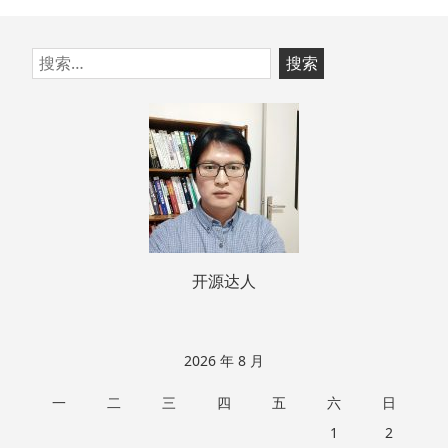
跳
搜
至
索：
页
脚
开源达人
2026 年 8 月
一
二
三
四
五
六
日
1
2