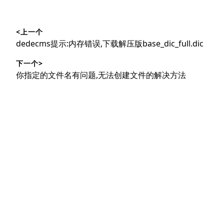
文
<上一个
章
上
dedecms提示:内存错误,下载解压版base_dic_full.dic
导
篇
下一个>
文
航
下
你指定的文件名有问题,无法创建文件的解决方法
章：
篇
文
章：