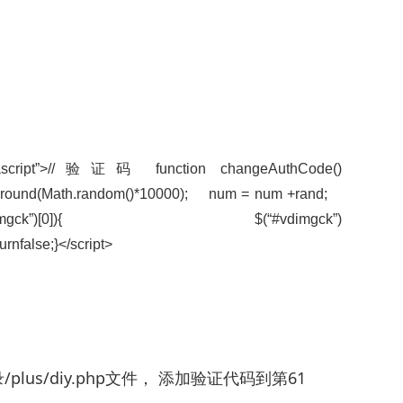
=”javascript”>//验证码 function changeAuthCode()
th.round(Math.random()*10000); num = num +rand;
ible’);if($(“#vdimgck”)[0]){ $(“#vdimgck”)
urnfalse;}</script>
us/diy.php文件， 添加验证代码到第61