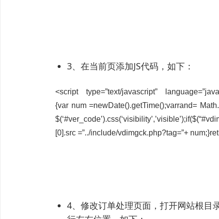
3、在当前页添加JS代码，如下：
<script type=”text/javascript” language
{var num =newDate().getTime();varrand= Ma
$(‘#ver_code’).css(‘visibility’,’vis
[0].src =”../include/vdimgck.php?tag=”+ num;}ret
4、修改订单处理页面，打开网站根目录/pl