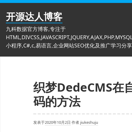
跳
至
开源达人博客
内
容
九科数据官方博客,专注于
HTML,DIVCSS,JAVASCRIPT,JQUERY,AJAX,PHP,MYSQL
小程序,C#,c,易语言,企业网站SEO优化及推广学习分享
织梦DedeCMS
码的方法
发表于
2020年10月2日
作者
jiukeshuju