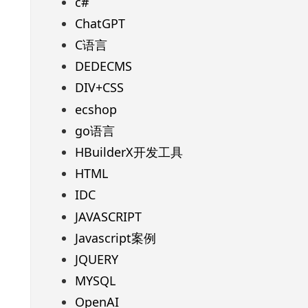
c#
ChatGPT
C语言
DEDECMS
DIV+CSS
ecshop
go语言
HBuilderX开发工具
HTML
IDC
JAVASCRIPT
Javascript案例
JQUERY
MYSQL
OpenAI