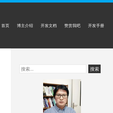
首页
博主介绍
开发文档
赞赏我吧
开发手册
跳
搜
至
索：
页
脚