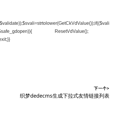
$validate));$svali=strtolower(GetCkVdValue());if(($vali
tch(“/6/”,$safe_gdopen)){ ResetVdValue();
it;}}
下一个>
下
织梦dedecms生成下拉式友情链接列表
篇
文
章：