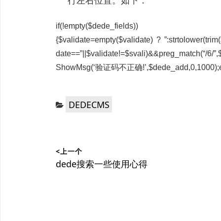
行左右位置。如下：
if(!empty($dede_fields))
{$validate=empty($validate) ? ”:strtolower(trim(
date==”||$validate!=$svali)&&preg_ma
ShowMsg(‘验证码不正确!’,$dede_add,0,1000);ex
分
DEDECMS
类：
文
<上一个
章
上
dede搜索一些使用心得
篇
导
文
航
章：