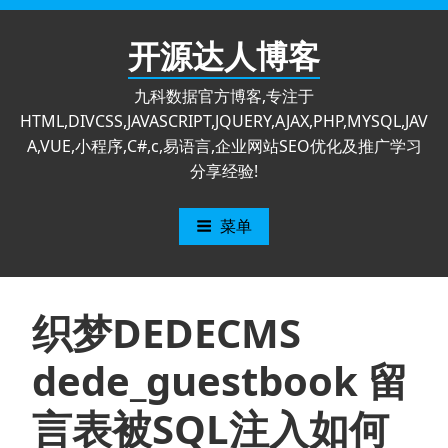
跳
至
开源达人博客
内
容
九科数据官方博客,专注于
HTML,DIVCSS,JAVASCRIPT,JQUERY,AJAX,PHP,MYSQL,JAV
A,VUE,小程序,C#,c,易语言,企业网站SEO优化及推广学习
分享经验!
菜单
织梦DEDECMS
dede_guestbook 留
言表被SQL注入如何