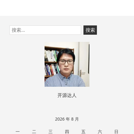
跳
搜
至
索：
页
脚
开源达人
2026 年 8 月
一
二
三
四
五
六
日