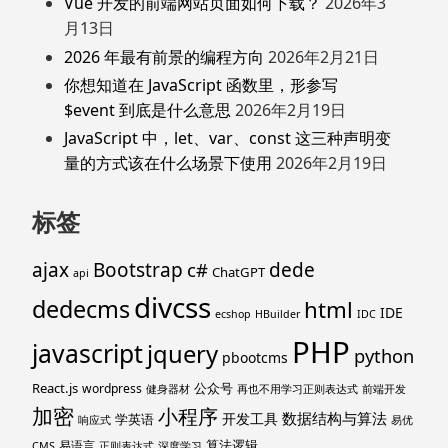
Vue 开发的前端网站页面如何下载？
2026年3
月13日
2026 年最有前景的编程方向
2026年2月21日
你想知道在 JavaScript 函数里，形参写
$event 到底是什么意思
2026年2月19日
JavaScript 中，let、var、const 这三种声明变
量的方式该在什么场景下使用
2026年2月19日
标签
ajax
Bootstrap
c#
dede
ChatGPT
api
divcss
dedecms
html
IDE
ecshop
HBuilder
IDC
PHP
javascript
jquery
python
pbootcms
React.js
公众号
wordpress
健身器材
再也不用学习正则表达式
前端开发
加密
小程序
数据结构与算法
开发工具
学英语
响应式
易优
算法逻辑
易语言
CMS
正则表达式
深度学习