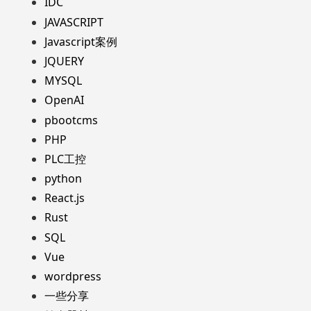
IDC
JAVASCRIPT
Javascript案例
JQUERY
MYSQL
OpenAI
pbootcms
PHP
PLC工控
python
React.js
Rust
SQL
Vue
wordpress
一些分享