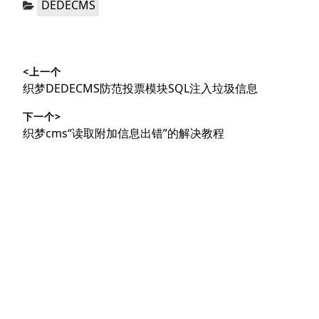
DEDECMS
类：
文
<上一个
章
上
织梦DEDECMS防范投票模块SQL注入垃圾信息
导
篇
下一个>
文
航
下
织梦cms“读取附加信息出错”的解决教程
章：
篇
文
章：