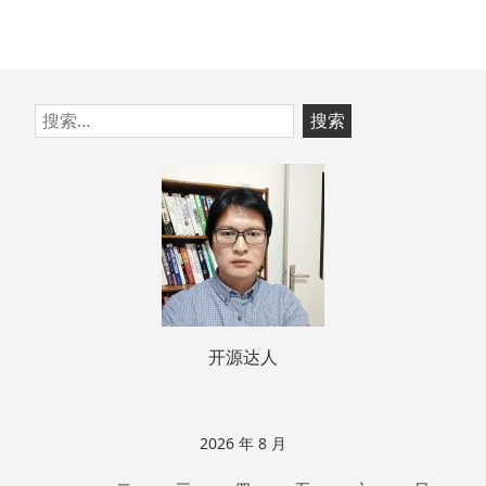
跳
搜
至
索：
页
脚
开源达人
2026 年 8 月