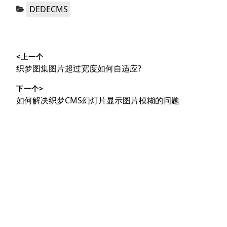
分
DEDECMS
类：
文
<上一个
章
上
织梦图集图片超过宽度如何自适应?
导
篇
下一个>
文
航
下
如何解决织梦CMS幻灯片显示图片模糊的问题
章：
篇
文
章：