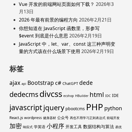
Vue 开发的前端网站页面如何下载？
2026年3
月13日
2026 年最有前景的编程方向
2026年2月21日
你想知道在 JavaScript 函数里，形参写
$event 到底是什么意思
2026年2月19日
JavaScript 中，let、var、const 这三种声明变
量的方式该在什么场景下使用
2026年2月19日
标签
ajax
Bootstrap
c#
dede
ChatGPT
api
divcss
dedecms
html
IDE
ecshop
HBuilder
IDC
PHP
javascript
jquery
python
pbootcms
React.js
公众号
wordpress
健身器材
再也不用学习正则表达式
前端开发
加密
小程序
数据结构与算法
开发工具
学英语
响应式
易优