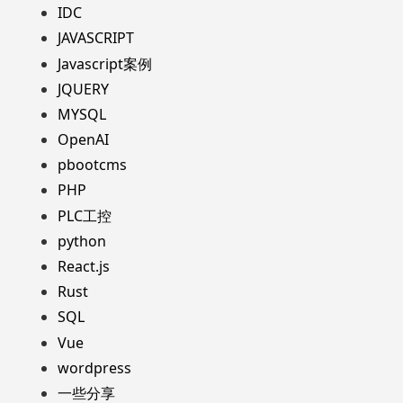
IDC
JAVASCRIPT
Javascript案例
JQUERY
MYSQL
OpenAI
pbootcms
PHP
PLC工控
python
React.js
Rust
SQL
Vue
wordpress
一些分享