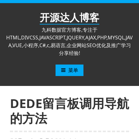
跳
至
开源达人博客
内
容
九科数据官方博客,专注于
HTML,DIVCSS,JAVASCRIPT,JQUERY,AJAX,PHP,MYSQL,JAV
A,VUE,小程序,C#,c,易语言,企业网站SEO优化及推广学习
分享经验!
菜单
DEDE留言板调用导航
的方法