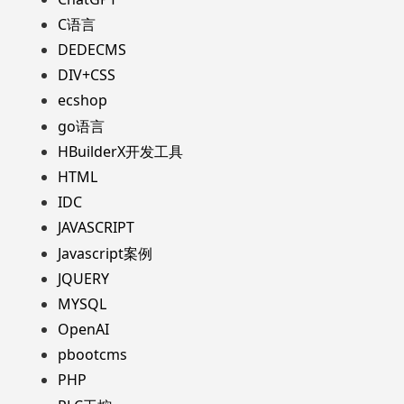
C语言
DEDECMS
DIV+CSS
ecshop
go语言
HBuilderX开发工具
HTML
IDC
JAVASCRIPT
Javascript案例
JQUERY
MYSQL
OpenAI
pbootcms
PHP