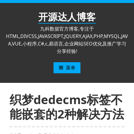
跳
至
开源达人博客
内
容
九科数据官方博客,专注于
HTML,DIVCSS,JAVASCRIPT,JQUERY,AJAX,PHP,MYSQL,JAV
A,VUE,小程序,C#,c,易语言,企业网站SEO优化及推广学习
分享经验!
菜单
织梦dedecms标签不
能嵌套的2种解决方法