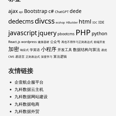
ajax
Bootstrap
c#
dede
ChatGPT
api
divcss
dedecms
html
IDE
ecshop
HBuilder
IDC
PHP
javascript
jquery
python
pbootcms
React.js
公众号
wordpress
健身器材
再也不用学习正则表达式
前端开发
加密
小程序
数据结构与算法
开发工具
学英语
响应式
易优
算法逻辑
易语言
CMS
正则表达式
深度学习
友情链接
企壹航企服平台
九科数据云主机
九科数据网站建设
九科数据电商
九科数据外贸