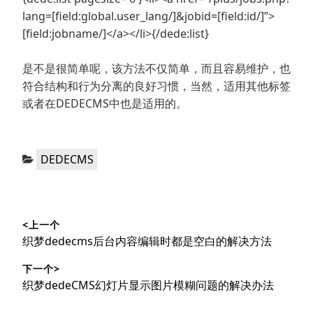
lang=[field:global.user_lang/]&jobid=[field:id/]”>
[field:jobname/]</a></li>{/dede:list}
是不是很简单呢，该方法不仅简单，而且容易维护，也
符合结构和行为分离的良好习惯，当然，适用其他标签
或者在DEDECMS中也是适用的。
分
DEDECMS
类：
文
<上一个
章
上
织梦dedecms后台内容编辑时都是空白的解决方法
导
篇
下一个>
文
航
下
织梦dedeCMS幻灯片显示图片模糊问题的解决办法
章：
篇