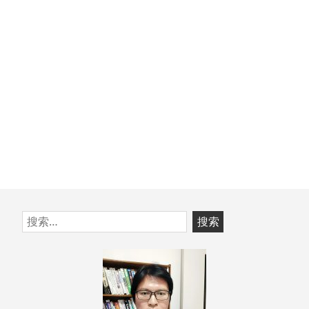
文
章：
跳
搜
至
索：
页
脚