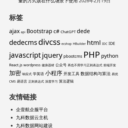
量的方式该在什么场景下使用
2026年2月19日
标签
ajax
Bootstrap
c#
dede
ChatGPT
api
divcss
dedecms
html
IDE
ecshop
HBuilder
IDC
PHP
javascript
jquery
python
pbootcms
React.js
公众号
wordpress
健身器材
再也不用学习正则表达式
前端开发
加密
小程序
数据结构与算法
开发工具
学英语
响应式
易优
算法逻辑
易语言
CMS
正则表达式
深度学习
友情链接
企壹航企服平台
九科数据云主机
九科数据网站建设