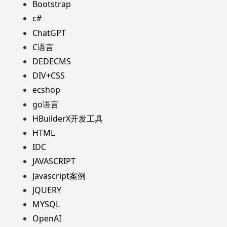
Bootstrap
c#
ChatGPT
C语言
DEDECMS
DIV+CSS
ecshop
go语言
HBuilderX开发工具
HTML
IDC
JAVASCRIPT
Javascript案例
JQUERY
MYSQL
OpenAI