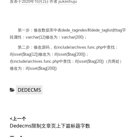
发表于
2020年10月2日
作者
jiukeshuju
第一步：修改数据库中表dede_tagindex和dede_taglist的tag字
段属性：varchar(12)修改为：varchar(200)；
第二步：修改源码，在include/archives.func.php中查找：
if(isset($tag[12])修改为：if(isset($tag[200])；
在include/archives.func.php中查找：if(isset($tag[20])（共两处）
修改为：if(isset($tag[200])
分
DEDECMS
类：
文
<上一个
章
上
Dedecms限制文章页上下篇标题字数
导
篇