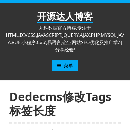
跳
至
开源达人博客
内
容
九科数据官方博客,专注于
HTML,DIVCSS,JAVASCRIPT,JQUERY,AJAX,PHP,MYSQL,JAV
A,VUE,小程序,C#,c,易语言,企业网站SEO优化及推广学习
分享经验!
菜单
Dedecms修改Tags
标签长度