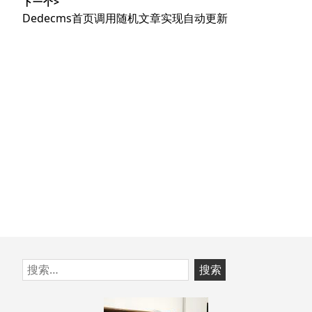
下一个>
文
航
下
Dedecms首页调用随机文章实现自动更新
章：
篇
文
章：
跳
搜
至
索：
页