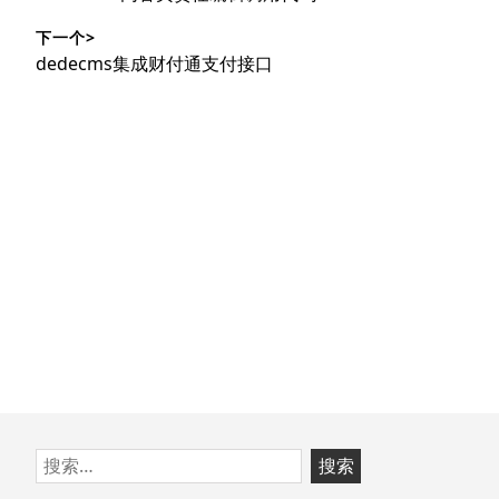
导
篇
下一个>
文
航
下
dedecms集成财付通支付接口
章：
篇
文
章：
跳
搜
至
索：