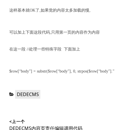
这样基本就OK了,如果觉的内容太多加载的慢,
可以加上下面这段代码,只用第一页的内容作为内容
在这一段 //处理一些特殊字段 下面加上
$row[“body”] = substr($row[“body”], 0, strpos($row[“body”].”
分
DEDECMS
类：
文
<上一个
章
上
DEDECMS内容页责任编辑调用代码