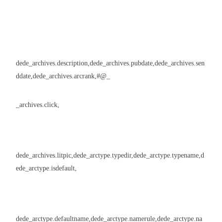
dede_archives.description,dede_archives.pubdate,dede_archives.sen
ddate,dede_archives.arcrank,#@_
_archives.click,
dede_archives.litpic,dede_arctype.typedir,dede_arctype.typename,d
ede_arctype.isdefault,
dede_arctype.defaultname,dede_arctype.namerule,dede_arctype.na