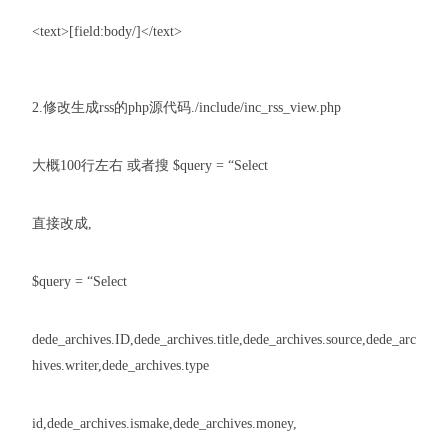
<text>[field:body/]</text>
2.修改生成rss的php源代码./include/inc_rss_view.php
大概100行左右 或者搜 $query = “Select
直接改成,
$query = “Select
dede_archives.ID,dede_archives.title,dede_archives.source,dede_arc
hives.writer,dede_archives.type
id,dede_archives.ismake,dede_archives.money,