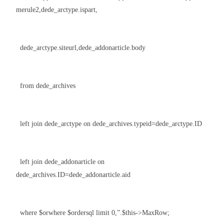
merule2,dede_arctype.ispart,
dede_arctype.siteurl,dede_addonarticle.body
from dede_archives
left join dede_arctype on dede_archives.typeid=dede_arctype.ID
left join dede_addonarticle on
dede_archives.ID=dede_addonarticle.aid
where $orwhere $ordersql limit 0,”.$this->MaxRow;