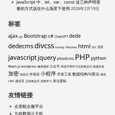
JavaScript 中，let、var、const 这三种声明变
量的方式该在什么场景下使用
2026年2月19日
标签
ajax
Bootstrap
c#
dede
ChatGPT
api
divcss
dedecms
html
IDE
ecshop
HBuilder
IDC
PHP
javascript
jquery
python
pbootcms
React.js
公众号
wordpress
健身器材
再也不用学习正则表达式
前端开发
加密
小程序
数据结构与算法
开发工具
学英语
响应式
易优
算法逻辑
易语言
CMS
正则表达式
深度学习
友情链接
企壹航企服平台
九科数据云主机