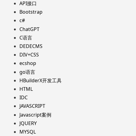
API接口
Bootstrap
c#
ChatGPT
C语言
DEDECMS
DIV+CSS
ecshop
go语言
HBuilderX开发工具
HTML
IDC
JAVASCRIPT
Javascript案例
JQUERY
MYSQL