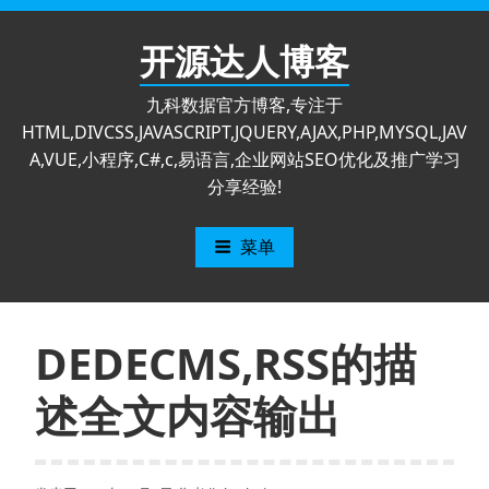
跳
至
开源达人博客
内
容
九科数据官方博客,专注于
HTML,DIVCSS,JAVASCRIPT,JQUERY,AJAX,PHP,MYSQL,JAV
A,VUE,小程序,C#,c,易语言,企业网站SEO优化及推广学习
分享经验!
菜单
DEDECMS,RSS的描
述全文内容输出