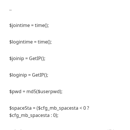
..
$jointime = time();
$logintime = time();
$joinip = GetIP();
$loginip = GetIP();
$pwd = md5($userpwd);
$spaceSta = ($cfg_mb_spacesta < 0 ?
$cfg_mb_spacesta : 0);