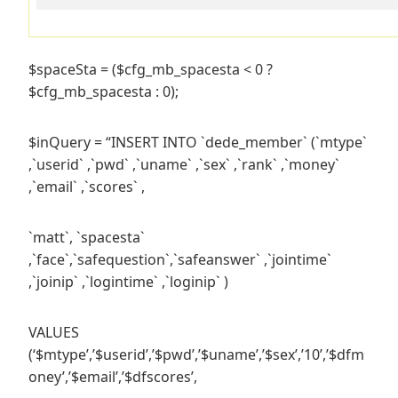
$spaceSta = ($cfg_mb_spacesta < 0 ?
$cfg_mb_spacesta : 0);
$inQuery = “INSERT INTO `dede_member` (`mtype`
,`userid` ,`pwd` ,`uname` ,`sex` ,`rank` ,`money`
,`email` ,`scores` ,
`matt`, `spacesta`
,`face`,`safequestion`,`safeanswer` ,`jointime`
,`joinip` ,`logintime` ,`loginip` )
VALUES
(‘$mtype’,’$userid’,’$pwd’,’$uname’,’$sex’,’10’,’$dfm
oney’,’$email’,’$dfscores’,