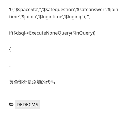
‘0’,’$spaceSta’,”,’$safequestion’,’$safeanswer’,’$join
time’,’$joinip’,’$logintime’,’$loginip’); “;
if($dsql->ExecuteNoneQuery($inQuery))
{
..
黄色部分是添加的代码
分
DEDECMS
类：
文