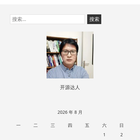
跳
搜
至
索：
页
脚
开源达人
2026 年 8 月
一
二
三
四
五
六
日
1
2