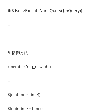
if($dsql->ExecuteNoneQuery($inQuery))
..
5. 防御方法
/member/reg_new.php
..
$jointime = time();
$logintime = time();