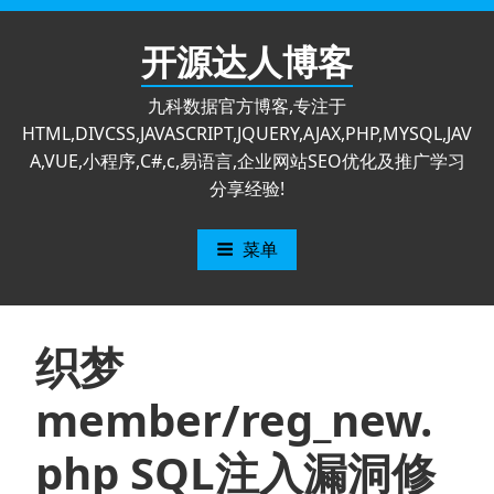
跳
至
开源达人博客
内
容
九科数据官方博客,专注于
HTML,DIVCSS,JAVASCRIPT,JQUERY,AJAX,PHP,MYSQL,JAV
A,VUE,小程序,C#,c,易语言,企业网站SEO优化及推广学习
分享经验!
菜单
织梦
member/reg_new.
php SQL注入漏洞修