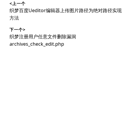
<上一个
章
上
织梦百度Ueditor编辑器上传图片路径为绝对路径实现
导
篇
方法
文
航
下一个>
章：
下
织梦注册用户任意文件删除漏洞
篇
archives_check_edit.php
文
章：