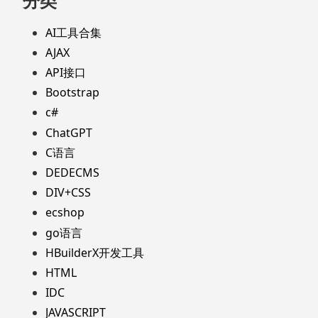
分类
AI工具合集
AJAX
API接口
Bootstrap
c#
ChatGPT
C语言
DEDECMS
DIV+CSS
ecshop
go语言
HBuilderX开发工具
HTML
IDC
JAVASCRIPT