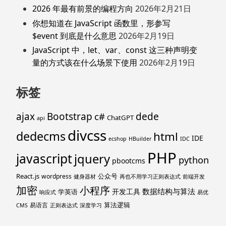
2026 年最有前景的编程方向
2026年2月21日
你想知道在 JavaScript 函数里，形参写
$event 到底是什么意思
2026年2月19日
JavaScript 中，let、var、const 这三种声明变
量的方式该在什么场景下使用
2026年2月19日
标签
ajax
Bootstrap
c#
dede
ChatGPT
api
divcss
dedecms
html
IDE
ecshop
HBuilder
IDC
PHP
javascript
jquery
python
pbootcms
React.js
公众号
wordpress
健身器材
再也不用学习正则表达式
前端开发
加密
小程序
数据结构与算法
开发工具
学英语
响应式
易优
算法逻辑
易语言
CMS
正则表达式
深度学习