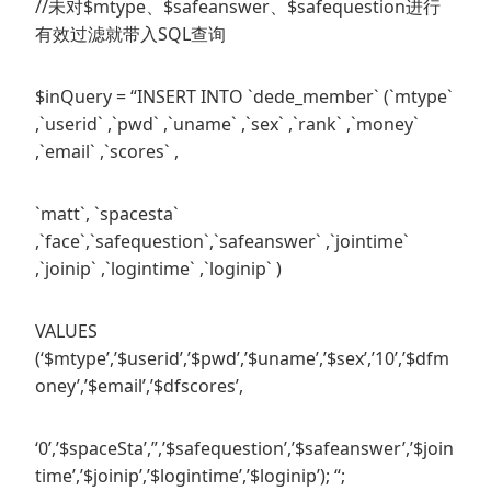
//未对$mtype、$safeanswer、$safequestion进行
有效过滤就带入SQL查询
$inQuery = “INSERT INTO `dede_member` (`mtype`
,`userid` ,`pwd` ,`uname` ,`sex` ,`rank` ,`money`
,`email` ,`scores` ,
`matt`, `spacesta`
,`face`,`safequestion`,`safeanswer` ,`jointime`
,`joinip` ,`logintime` ,`loginip` )
VALUES
(‘$mtype’,’$userid’,’$pwd’,’$uname’,’$sex’,’10’,’$dfm
oney’,’$email’,’$dfscores’,
‘0’,’$spaceSta’,”,’$safequestion’,’$safeanswer’,’$join
time’,’$joinip’,’$logintime’,’$loginip’); “;