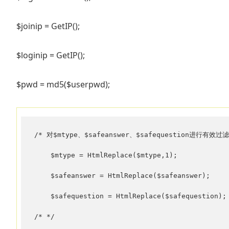
$joinip = GetIP();
$loginip = GetIP();
$pwd = md5($userpwd);
/* 对$mtype、$safeanswer、$safequestion进行有效过滤 
    $mtype = HtmlReplace($mtype,1);

    $safeanswer = HtmlReplace($safeanswer);

    $safequestion = HtmlReplace($safequestion);

/* */