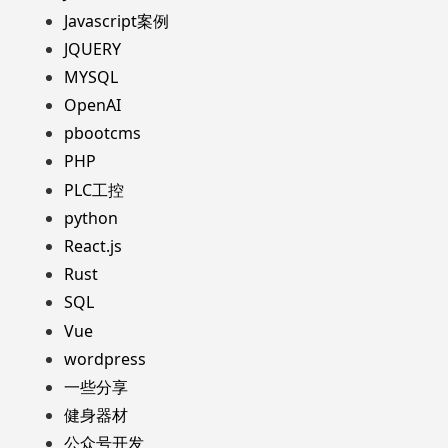
Javascript案例
JQUERY
MYSQL
OpenAI
pbootcms
PHP
PLC工控
python
React.js
Rust
SQL
Vue
wordpress
一些分享
健身器材
公众号开发