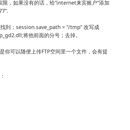
限，如果没有的话，给“internet来宾账户”添加
7”.
；session.save_path = “/tmp” 改写成
on=php_gd2.dll;将他前面的分号；去掉。
是你可以随便上传FTP空间里一个文件，会有提
到：