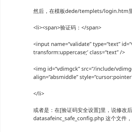
然后，在模板dede/templets/login
<li><span>验证码：</span>
<input name=“validate” type=“text” id=“
transform:uppercase;’ class=“text” />
<img id=“vdimgck” src=“/include/v
align=“absmiddle” style=“cursor:pointer
</li>
或者是：在[验证码安全设置]里，说修改
datasafeinc_safe_config.php 