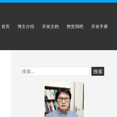
首页
博主介绍
开发文档
赞赏我吧
开发手册
跳
搜
至
索：
页
脚