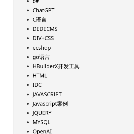
c#
ChatGPT
C语言
DEDECMS
DIV+CSS
ecshop
go语言
HBuilderX开发工具
HTML
IDC
JAVASCRIPT
Javascript案例
JQUERY
MYSQL
OpenAI