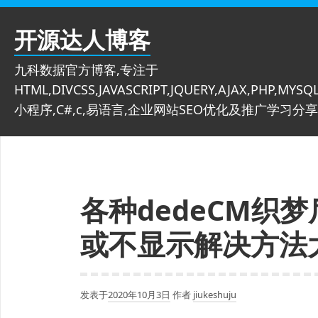
跳
至
开源达人博客
内
容
九科数据官方博客,专注于
HTML,DIVCSS,JAVASCRIPT,JQUERY,AJAX,PHP,MYSQL
小程序,C#,c,易语言,企业网站SEO优化及推广学习分享
各种dedeCM织
或不显示解决方法
发表于
2020年10月3日
作者
jiukeshuju