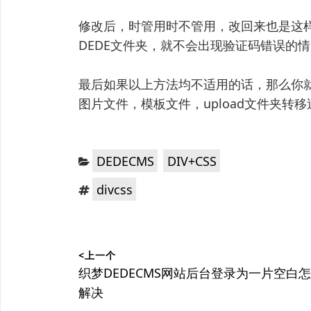
修改后，时管用时不管用，改回来也是这样
DEDE文件夹，就不会出现验证码错误的
最后如果以上方法均不适用的话，那么你就
图片文件，模板文件，upload文件夹转
分
，
DEDECMS
DIV+CSS
类：
标
divcss
签：
文
<上一个
章
上
织梦DEDECMS网站后台登录为一片空白
篇
解决
导
文