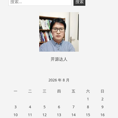
跳
搜
至
索：
页
脚
开源达人
2026 年 8 月
一
二
三
四
五
六
日
1
2
3
4
5
6
7
8
9
10
11
12
13
14
15
16