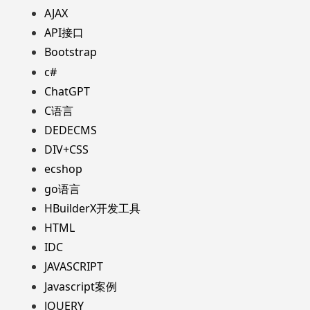
AJAX
API接口
Bootstrap
c#
ChatGPT
C语言
DEDECMS
DIV+CSS
ecshop
go语言
HBuilderX开发工具
HTML
IDC
JAVASCRIPT
Javascript案例
JQUERY