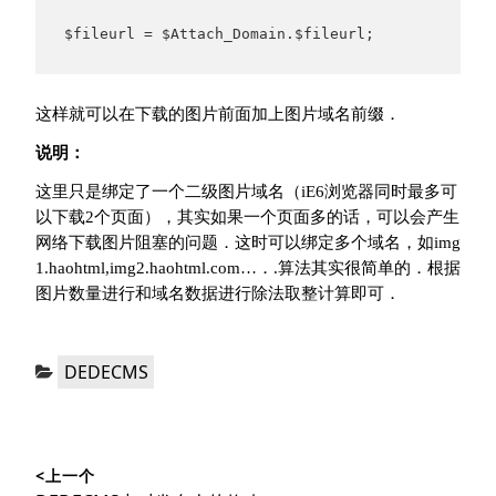
$fileurl = $Attach_Domain.$fileurl;
这样就可以在下载的图片前面加上图片域名前缀．
说明：
这里只是绑定了一个二级图片域名（iE6浏览器同时最多可
以下载2个页面），其实如果一个页面多的话，可以会产生
网络下载图片阻塞的问题．这时可以绑定多个域名，如img
1.haohtml,img2.haohtml.com…．.算法其实很简单的．根据
图片数量进行和域名数据进行除法取整计算即可．
分
DEDECMS
类：
文
<上一个
章