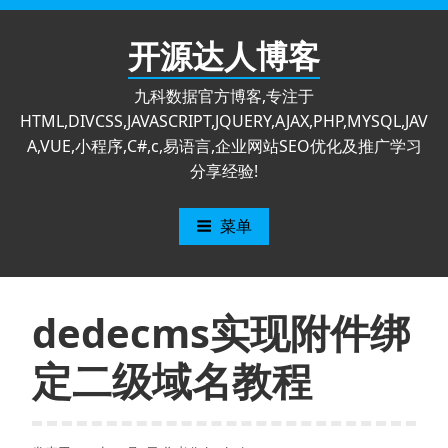
跳
至
开源达人博客
内
容
九科数据官方博客,专注于
HTML,DIVCSS,JAVASCRIPT,JQUERY,AJAX,PHP,MYSQL,JAV
A,VUE,小程序,C#,c,易语言,企业网站SEO优化及推广学习
分享经验!
菜单
dedecms实现附件绑
定二级域名教程