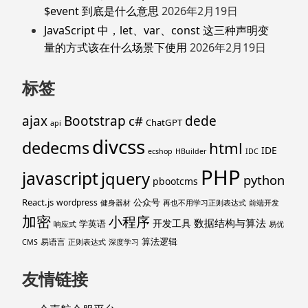
$event 到底是什么意思
2026年2月19日
JavaScript 中，let、var、const 这三种声明变
量的方式该在什么场景下使用
2026年2月19日
标签
ajax
Bootstrap
c#
dede
ChatGPT
api
divcss
dedecms
html
IDE
ecshop
HBuilder
IDC
PHP
javascript
jquery
python
pbootcms
React.js
公众号
wordpress
健身器材
再也不用学习正则表达式
前端开发
加密
小程序
数据结构与算法
开发工具
学英语
响应式
易优
算法逻辑
易语言
CMS
正则表达式
深度学习
友情链接