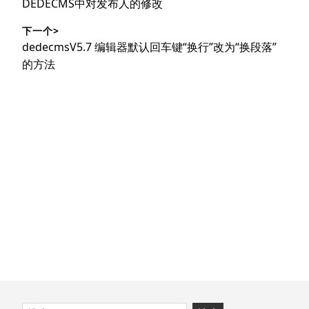
上
DEDECMS中对发布人的修改
导
篇
下一个>
文
航
下
dedecmsV5.7 编辑器默认回车键“换行”改为“换段落”
章：
篇
的方法
文
章：