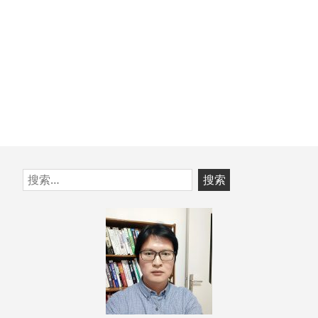
跳
搜
至
索：
页
脚