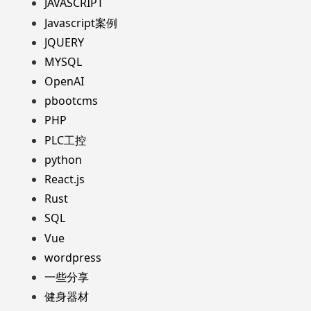
JAVASCRIPT
Javascript案例
JQUERY
MYSQL
OpenAI
pbootcms
PHP
PLC工控
python
React.js
Rust
SQL
Vue
wordpress
一些分享
健身器材