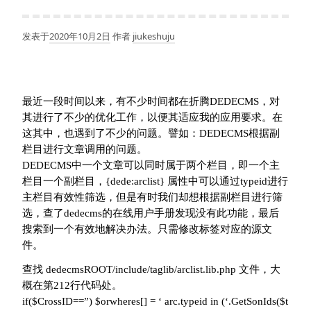
发表于
2020年10月2日
作者
jiukeshuju
最近一段时间以来，有不少时间都在折腾DEDECMS，对
其进行了不少的优化工作，以便其适应我的应用要求。在
这其中，也遇到了不少的问题。譬如：DEDECMS根据副
栏目进行文章调用的问题。
DEDECMS中一个文章可以同时属于两个栏目，即一个主
栏目一个副栏目，{dede:arclist} 属性中可以通过typeid进行
主栏目有效性筛选，但是有时我们却想根据副栏目进行筛
选，查了dedecms的在线用户手册发现没有此功能，最后
搜索到一个有效地解决办法。只需修改标签对应的源文
件。
查找 dedecmsROOT/include/taglib/arclist.lib.php 文件，大
概在第212行代码处。
if($CrossID==”) $orwheres[] = ‘ arc.typeid in (‘.GetSonIds($t