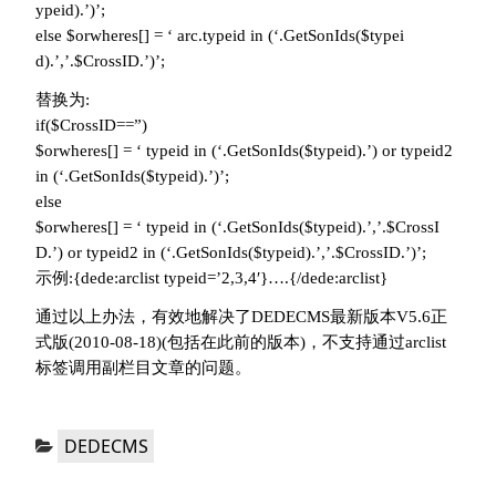
ypeid).’)’;
else $orwheres[] = ‘ arc.typeid in (‘.GetSonIds($typei
d).’,’.$CrossID.’)’;
替换为:
if($CrossID==”)
$orwheres[] = ‘ typeid in (‘.GetSonIds($typeid).’) or typeid2
in (‘.GetSonIds($typeid).’)’;
else
$orwheres[] = ‘ typeid in (‘.GetSonIds($typeid).’,’.$CrossI
D.’) or typeid2 in (‘.GetSonIds($typeid).’,’.$CrossID.’)’;
示例:{dede:arclist typeid=’2,3,4′}….{/dede:arclist}
通过以上办法，有效地解决了DEDECMS最新版本V5.6正
式版(2010-08-18)(包括在此前的版本)，不支持通过arclist
标签调用副栏目文章的问题。
分
DEDECMS
类：