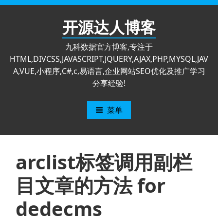
跳
至
开源达人博客
内
容
九科数据官方博客,专注于
HTML,DIVCSS,JAVASCRIPT,JQUERY,AJAX,PHP,MYSQL,JAV
A,VUE,小程序,C#,c,易语言,企业网站SEO优化及推广学习
分享经验!
菜单
arclist标签调用副栏
目文章的方法 for
dedecms