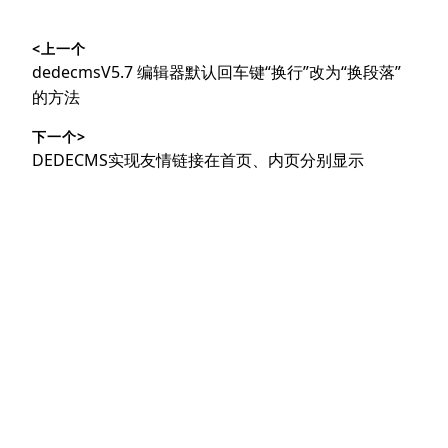
文
<上一个
章
上
dedecmsV5.7 编辑器默认回车键“换行”改为“换段落”
导
篇
的方法
文
航
下一个>
章：
下
DEDECMS实现友情链接在首页、内页分别显示
篇
文
章：