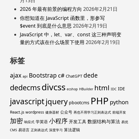
月13日
2026 年最有前景的编程方向
2026年2月21日
你想知道在 JavaScript 函数里，形参写
$event 到底是什么意思
2026年2月19日
JavaScript 中，let、var、const 这三种声明变
量的方式该在什么场景下使用
2026年2月19日
标签
ajax
Bootstrap
c#
dede
ChatGPT
api
divcss
dedecms
html
IDE
ecshop
HBuilder
IDC
PHP
javascript
jquery
python
pbootcms
React.js
公众号
wordpress
健身器材
再也不用学习正则表达式
前端开发
加密
小程序
数据结构与算法
开发工具
学英语
响应式
易优
算法逻辑
易语言
CMS
正则表达式
深度学习