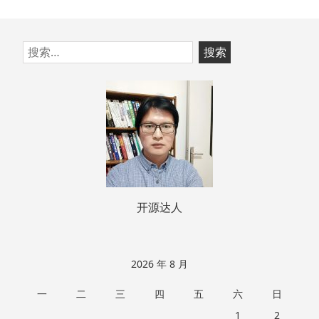
跳
搜
至
索：
页
脚
开源达人
2026 年 8 月
一
二
三
四
五
六
日
1
2