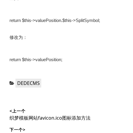
return $this->valuePosition.$this->SplitSymbol;
修改为：
return $this->valuePosition;
分
DEDECMS
类：
文
<上一个
章
上
织梦模板网站favicon.ico图标添加方法
导
篇
下一个>
文