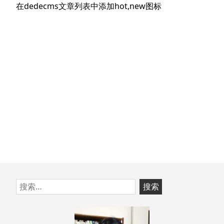
航
下
在dedecms文章列表中添加hot,new图标
章：
篇
文
章：
跳
搜
至
索：
页
脚