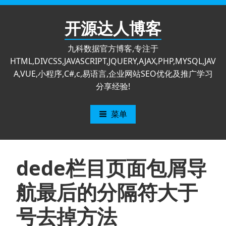
跳
至
开源达人博客
内
容
九科数据官方博客,专注于
HTML,DIVCSS,JAVASCRIPT,JQUERY,AJAX,PHP,MYSQL,JAV
A,VUE,小程序,C#,c,易语言,企业网站SEO优化及推广学习
分享经验!
菜单
dede栏目页面包屑导
航最后的分隔符大于
号去掉方法