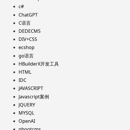
c#
ChatGPT
C语言
DEDECMS
DIV+CSS
ecshop
go语言
HBuilderX开发工具
HTML
IDC
JAVASCRIPT
Javascript案例
JQUERY
MYSQL
OpenAI
pbootcms