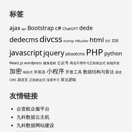
标签
ajax
Bootstrap
c#
dede
ChatGPT
api
divcss
dedecms
html
IDE
ecshop
HBuilder
IDC
PHP
javascript
jquery
python
pbootcms
React.js
公众号
wordpress
健身器材
再也不用学习正则表达式
前端开发
加密
小程序
数据结构与算法
开发工具
学英语
响应式
易优
算法逻辑
易语言
CMS
正则表达式
深度学习
友情链接
企壹航企服平台
九科数据云主机
九科数据网站建设