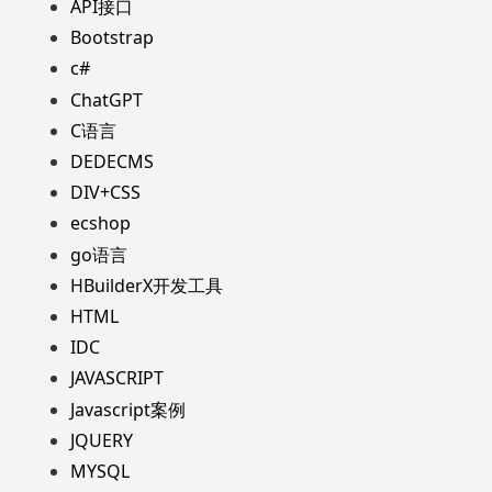
API接口
Bootstrap
c#
ChatGPT
C语言
DEDECMS
DIV+CSS
ecshop
go语言
HBuilderX开发工具
HTML
IDC
JAVASCRIPT
Javascript案例
JQUERY
MYSQL