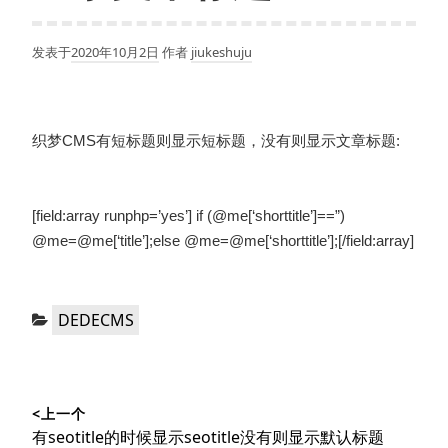
发表于
2020年10月2日
作者
jiukeshuju
织梦CMS有短标题则显示短标题，没有则显示文章标题:
[field:array runphp=’yes’] if (@me[‘shorttitle’]==”)
@me=@me[‘title’];else @me=@me[‘shorttitle’];[/field:array]
分
DEDECMS
类：
文
<上一个
章
上
有seotitle的时候显示seotitle没有则显示默认标题