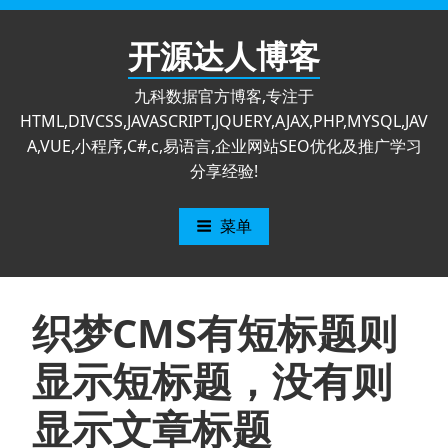
跳
至
开源达人博客
内
容
九科数据官方博客,专注于
HTML,DIVCSS,JAVASCRIPT,JQUERY,AJAX,PHP,MYSQL,JAV
A,VUE,小程序,C#,c,易语言,企业网站SEO优化及推广学习
分享经验!
菜单
织梦CMS有短标题则
显示短标题，没有则
显示文章标题