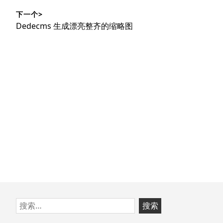
导
篇
下一个>
文
航
下
Dedecms 生成漂亮整齐的缩略图
章：
篇
文
章：
跳
搜
至
索：