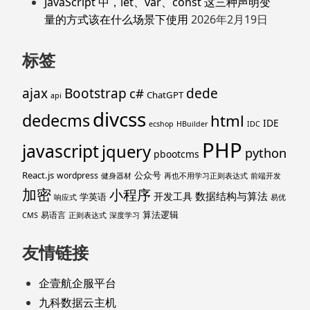
JavaScript 中，let、var、const 这三种声明变
量的方式该在什么场景下使用
2026年2月19日
标签
ajax
Bootstrap
c#
dede
ChatGPT
api
divcss
dedecms
html
IDE
ecshop
HBuilder
IDC
PHP
javascript
jquery
python
pbootcms
React.js
公众号
wordpress
健身器材
再也不用学习正则表达式
前端开发
加密
小程序
数据结构与算法
开发工具
学英语
响应式
易优
算法逻辑
易语言
CMS
正则表达式
深度学习
友情链接
企壹航企服平台
九科数据云主机