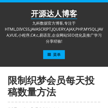
跳
至
开源达人博客
内
容
九科数据官方博客,专注于
HTML,DIVCSS,JAVASCRIPT,JQUERY,AJAX,PHP,MYSQL,JAV
A,VUE,小程序,C#,c,易语言,企业网站SEO优化及推广学习
分享经验!
菜单
限制织梦会员每天投
稿数量方法