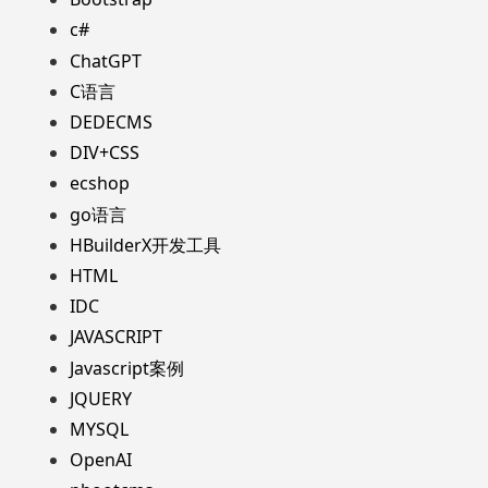
c#
ChatGPT
C语言
DEDECMS
DIV+CSS
ecshop
go语言
HBuilderX开发工具
HTML
IDC
JAVASCRIPT
Javascript案例
JQUERY
MYSQL
OpenAI