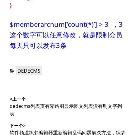
}
$memberarcnum[‘count(*)’] > 3 ，3
这个数字可以任意修改，就是限制会员
每天只可以发布3条
分
DEDECMS
类：
文
<上一个
章
上
dedecms列表页有缩略图显示图文列表没有则文字列
导
篇
表
文
航
下一个>
章：
下
软件频道织梦编辑器重新编辑乱码问题解决方法，织梦