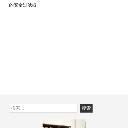
篇
的安全过滤器
文
章：
跳
搜
至
索：
页