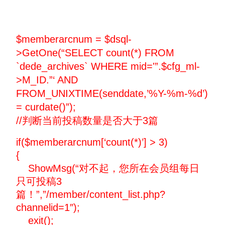
$memberarcnum = $dsql-
>GetOne(“SELECT count(*) FROM
`dede_archives` WHERE mid='”.$cfg_ml-
>M_ID.”‘ AND
FROM_UNIXTIME(senddate,’%Y-%m-%d’)
= curdate()”);
//判断当前投稿数量是否大于3篇
if($memberarcnum[‘count(*)’] > 3)
{
ShowMsg(“对不起，您所在会员组每日
只可投稿3
篇！”,”/member/content_list.php?
channelid=1″);
exit();