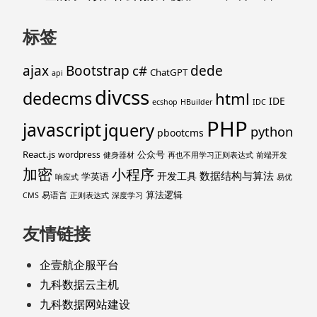
标签
ajax
Bootstrap
c#
dede
ChatGPT
api
divcss
dedecms
html
IDE
ecshop
HBuilder
IDC
PHP
javascript
jquery
python
pbootcms
React.js
公众号
wordpress
健身器材
再也不用学习正则表达式
前端开发
加密
小程序
数据结构与算法
开发工具
学英语
响应式
易优
算法逻辑
易语言
CMS
正则表达式
深度学习
友情链接
企壹航企服平台
九科数据云主机
九科数据网站建设