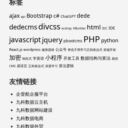
标签
ajax
Bootstrap
c#
dede
ChatGPT
api
divcss
dedecms
html
IDE
ecshop
HBuilder
IDC
PHP
javascript
jquery
python
pbootcms
React.js
公众号
wordpress
健身器材
再也不用学习正则表达式
前端开发
加密
小程序
数据结构与算法
开发工具
学英语
响应式
易优
算法逻辑
易语言
CMS
正则表达式
深度学习
友情链接
企壹航企服平台
九科数据云主机
九科数据网站建设
九科数据电商
九科数据外贸