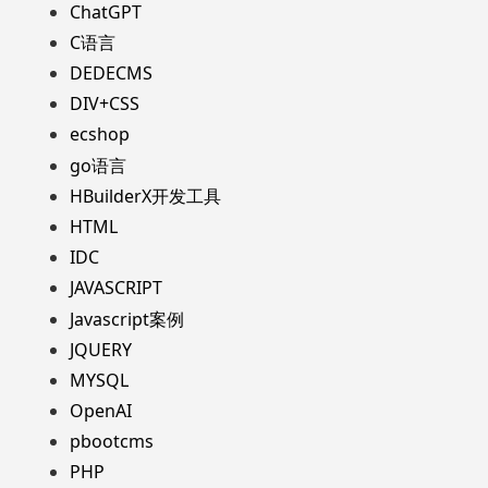
ChatGPT
C语言
DEDECMS
DIV+CSS
ecshop
go语言
HBuilderX开发工具
HTML
IDC
JAVASCRIPT
Javascript案例
JQUERY
MYSQL
OpenAI
pbootcms
PHP