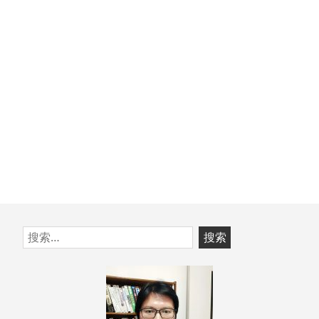
章：
跳
搜
至
索：
页
脚