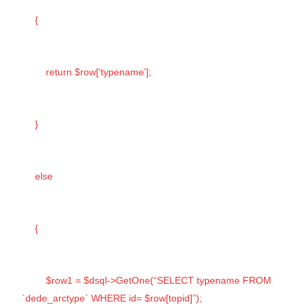
{
return $row[‘typename’];
}
else
{
$row1 = $dsql->GetOne(“SELECT typename FROM
`dede_arctype` WHERE id= $row[topid]”);