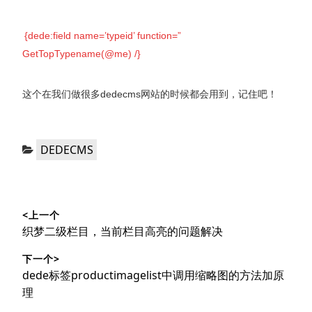
{dede:field name=’typeid’ function=”
GetTopTypename(@me) /}
这个在我们做很多dedecms网站的时候都会用到，记住吧！
分
DEDECMS
类：
文
<上一个
章
上
织梦二级栏目，当前栏目高亮的问题解决
导
篇
下一个>
文
航
下
dede标签productimagelist中调用缩略图的方法加原
章：
篇
理
文