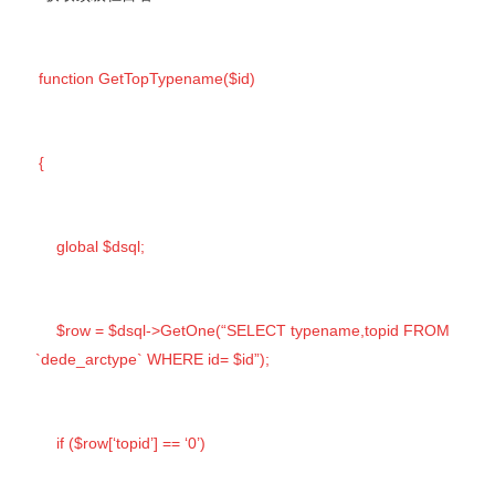
function GetTopTypename($id)
{
global $dsql;
$row = $dsql->GetOne(“SELECT typename,topid FROM
`dede_arctype` WHERE id= $id”);
if ($row[‘topid’] == ‘0’)