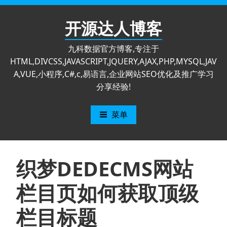
跳
至
开源达人博客
内
容
九科数据官方博客,专注于
HTML,DIVCSS,JAVASCRIPT,JQUERY,AJAX,PHP,MYSQL,JAV
A,VUE,小程序,C#,c,易语言,企业网站SEO优化及推广学习
分享经验!
菜单
织梦DEDECMS网站
栏目页如何获取顶级
栏目标题