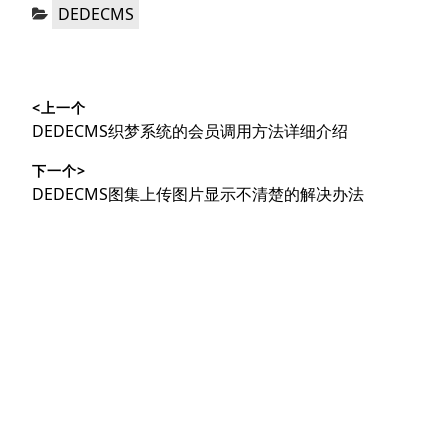
分
DEDECMS
类：
文
<上一个
章
上
DEDECMS织梦系统的会员调用方法详细介绍
导
篇
下一个>
文
航
下
DEDECMS图集上传图片显示不清楚的解决办法
章：
篇
文
章：