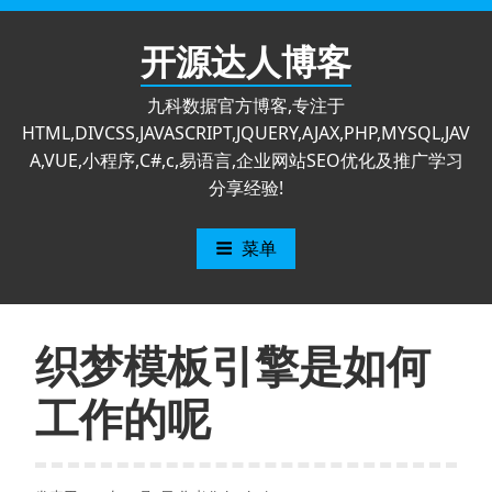
跳
至
开源达人博客
内
容
九科数据官方博客,专注于
HTML,DIVCSS,JAVASCRIPT,JQUERY,AJAX,PHP,MYSQL,JAV
A,VUE,小程序,C#,c,易语言,企业网站SEO优化及推广学习
分享经验!
菜单
织梦模板引擎是如何
工作的呢