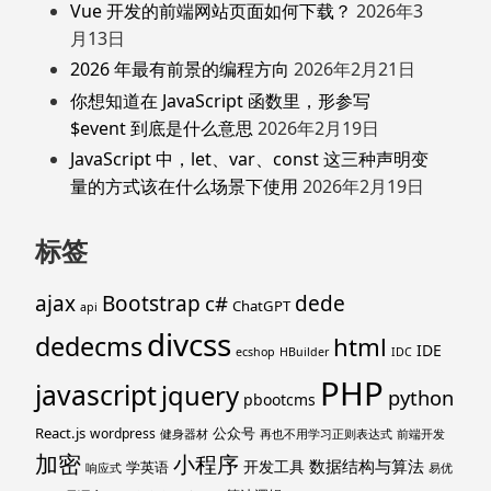
Vue 开发的前端网站页面如何下载？
2026年3
月13日
2026 年最有前景的编程方向
2026年2月21日
你想知道在 JavaScript 函数里，形参写
$event 到底是什么意思
2026年2月19日
JavaScript 中，let、var、const 这三种声明变
量的方式该在什么场景下使用
2026年2月19日
标签
ajax
Bootstrap
c#
dede
ChatGPT
api
divcss
dedecms
html
IDE
ecshop
HBuilder
IDC
PHP
javascript
jquery
python
pbootcms
React.js
公众号
wordpress
健身器材
再也不用学习正则表达式
前端开发
加密
小程序
数据结构与算法
开发工具
学英语
响应式
易优