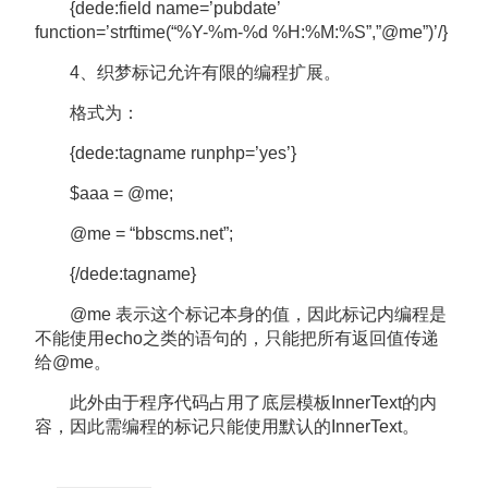
{dede:field name=’pubdate’
function=’strftime(“%Y-%m-%d %H:%M:%S”,”@me”)’/}
4、织梦标记允许有限的编程扩展。
格式为：
{dede:tagname runphp=’yes’}
$aaa = @me;
@me = “bbscms.net”;
{/dede:tagname}
@me 表示这个标记本身的值，因此标记内编程是
不能使用echo之类的语句的，只能把所有返回值传递
给@me。
此外由于程序代码占用了底层模板InnerText的内
容，因此需编程的标记只能使用默认的InnerText。