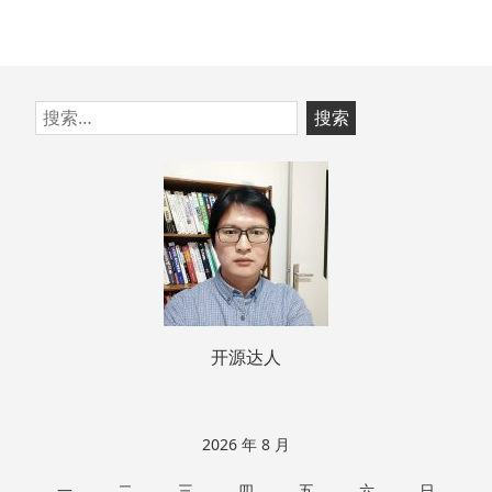
跳
搜
至
索：
页
脚
开源达人
2026 年 8 月
一
二
三
四
五
六
日