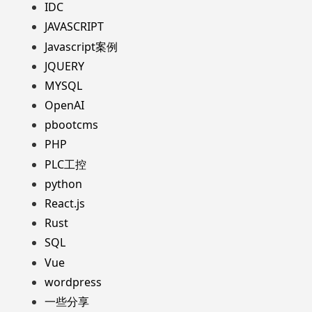
IDC
JAVASCRIPT
Javascript案例
JQUERY
MYSQL
OpenAI
pbootcms
PHP
PLC工控
python
React.js
Rust
SQL
Vue
wordpress
一些分享