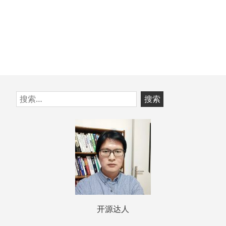
跳
搜
至
索：
页
脚
开源达人