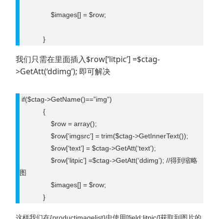
$images[] = $row;
}
我们只需在里面插入$row[‘litpic’] =$ctag-
>GetAtt(‘ddimg’); 即可解决
if($ctag->GetName()==”img”)
{
$row = array();
$row[‘imgsrc’] = trim($ctag->GetInnerText());
$row[‘text’] = $ctag->GetAtt(‘text’);
$row[‘litpic’] =$ctag->GetAtt(‘ddimg’); //得到缩略
图
$images[] = $row;
}
这样我们在{productimagelist}中使用[field:litpic/]获取到图片的