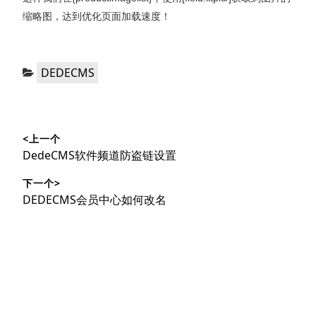
缩略图，达到优化页面加载速度！
分
DEDECMS
类：
文
<上一个
章
上
DedeCMS软件频道防盗链设置
导
篇
下一个>
文
航
下
DEDECMS会员中心如何改名
章：
篇
文
章：