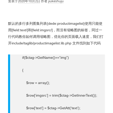
发表于
2020年10月2日
作者
jiukeshuju
默认的多行多列图集列表{dede:productimagelist}使用只能使
用[field:text/]和[field:imgsrc/]，而没有缩略图的标签，同过一
行代码教你如何调用缩略图，优化你的页面载入速度，我们打
开include/taglib/productimagelist.lib.php 文件找到如下代码
if($ctag->GetName()==”img”)
{
$row = array();
$row[‘imgsrc’] = trim($ctag->GetInnerText());
$row[‘text’] = $ctag->GetAtt(‘text’);