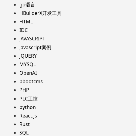
go语言
HBuilderX开发工具
HTML
IDC
JAVASCRIPT
Javascript案例
JQUERY
MYSQL
OpenAI
pbootcms
PHP
PLC工控
python
React.js
Rust
SQL