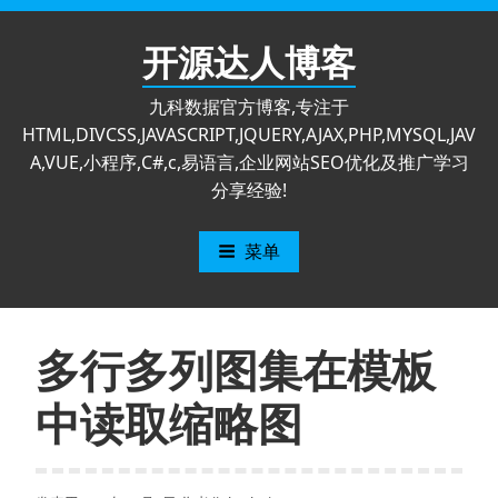
跳
至
开源达人博客
内
容
九科数据官方博客,专注于
HTML,DIVCSS,JAVASCRIPT,JQUERY,AJAX,PHP,MYSQL,JAV
A,VUE,小程序,C#,c,易语言,企业网站SEO优化及推广学习
分享经验!
菜单
多行多列图集在模板
中读取缩略图