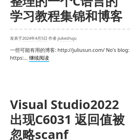
整理的一个C语言的
循
环
学习教程集锦和博客
的
执
行
发表于
2024年4月5日
作者
jiukeshuju
流
程
一些可能有用的博客: http://juliusun.com/ No’s blog:
解
整
https:…
继续阅读
读
理
的
一
个
C
Visual Studio2022
语
言
出现C6031 返回值被
的
学
忽略scanf
习