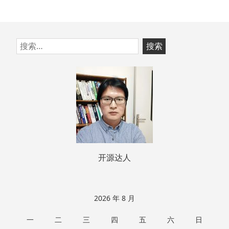
跳
搜
至
索：
页
脚
开源达人
2026 年 8 月
一
二
三
四
五
六
日