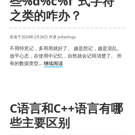
些%d%c%f“式字符”
意
义
之类的咋办？
发表于
2024年2月26日
作者
jiukeshuju
不用特意记，多用用就好了。 越是想记，越是混乱。
放平心态，在使用中记忆，自然就会记得清楚了。 所
学
有的数据类型…
继续阅读
c
语
言
记
不
C语言和C++语言有哪
住
那
些主要区别
些%d%c%f“式
字