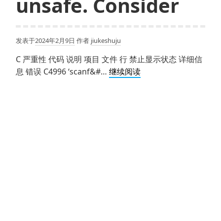
unsafe. Consider
发表于
2024年2月9日
作者
jiukeshuju
C 严重性 代码 说明 项目 文件 行 禁止显示状态 详细信
C
息 错误 C4996 ‘scanf&#…
继续阅读
错
误
C4996
‘scanf’:
This
function
or
variable
may
be
unsafe.
Consider