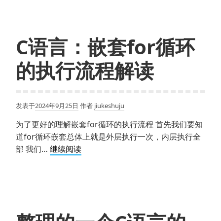
C语言：嵌套for循环
的执行流程解读
发表于
2024年9月25日
作者
jiukeshuju
为了更好的理解嵌套for循环的执行流程 首先我们要知
道for循环嵌套总体上就是外层执行一次，内层执行全
C
部 我们…
继续阅读
语
言：
嵌
套
for