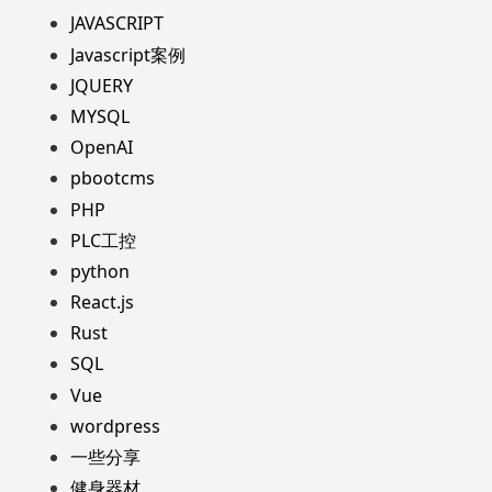
JAVASCRIPT
Javascript案例
JQUERY
MYSQL
OpenAI
pbootcms
PHP
PLC工控
python
React.js
Rust
SQL
Vue
wordpress
一些分享
健身器材