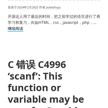
符”
发表于
2024年2月26日
作者
jiukeshuju
之
类
开源达人用了最近的时间，把之前学过的语言进行了再
的
学习和复习，向如HTML，css，javasript，php，…
咋
C
继续阅读
办？
语
言
和
C++语
言
C 错误 C4996
有
哪
‘scanf’: This
些
主
function or
要
区
variable may be
别