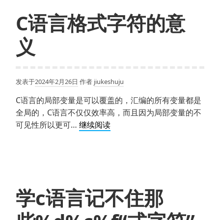
C语言格式字符的意
义
发表于
2024年2月26日
作者
jiukeshuju
C语言的局部变量是可以覆盖的，汇编的所有变量都是
全局的，C语言不仅仅效率高，而且因为局部变量的不
C
可见性所以更可…
继续阅读
语
言
格
式
字
学c语言记不住那
符
的