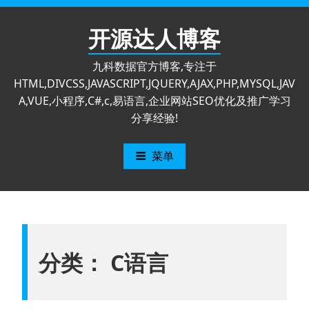
跳
至
开源达人博客
内
容
九科数据官方博客,专注于
HTML,DIVCSS,JAVASCRIPT,JQUERY,AJAX,PHP,MYSQL,JAV
A,VUE,小程序,C#,c,易语言,企业网站SEO优化及推广学习
分享经验!
菜单
分类：
C语言