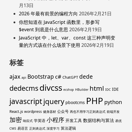
月13日
2026 年最有前景的编程方向
2026年2月21日
你想知道在 JavaScript 函数里，形参写
$event 到底是什么意思
2026年2月19日
JavaScript 中，let、var、const 这三种声明变
量的方式该在什么场景下使用
2026年2月19日
标签
ajax
Bootstrap
c#
dede
ChatGPT
api
divcss
dedecms
html
IDE
ecshop
HBuilder
IDC
PHP
javascript
jquery
python
pbootcms
React.js
公众号
wordpress
健身器材
再也不用学习正则表达式
前端开发
加密
小程序
数据结构与算法
开发工具
学英语
响应式
易优
算法逻辑
易语言
CMS
正则表达式
深度学习