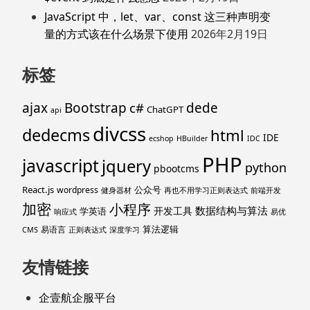
JavaScript 中，let、var、const 这三种声明变
量的方式该在什么场景下使用
2026年2月19日
标签
ajax
Bootstrap
c#
dede
ChatGPT
api
divcss
dedecms
html
IDE
ecshop
HBuilder
IDC
PHP
javascript
jquery
python
pbootcms
React.js
公众号
wordpress
健身器材
再也不用学习正则表达式
前端开发
加密
小程序
数据结构与算法
开发工具
学英语
响应式
易优
算法逻辑
易语言
CMS
正则表达式
深度学习
友情链接
企壹航企服平台