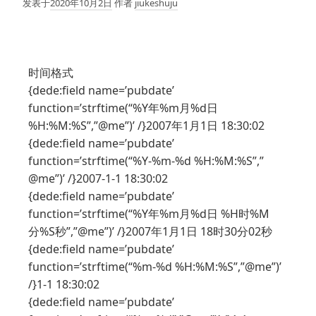
发表于
2020年10月2日
作者
jiukeshuju
时间格式
{dede:field name=’pubdate’
function=’strftime(“%Y年%m月%d日
%H:%M:%S”,”@me”)’ /}2007年1月1日 18:30:02
{dede:field name=’pubdate’
function=’strftime(“%Y-%m-%d %H:%M:%S”,”
@me”)’ /}2007-1-1 18:30:02
{dede:field name=’pubdate’
function=’strftime(“%Y年%m月%d日 %H时%M
分%S秒”,”@me”)’ /}2007年1月1日 18时30分02秒
{dede:field name=’pubdate’
function=’strftime(“%m-%d %H:%M:%S”,”@me”)’
/}1-1 18:30:02
{dede:field name=’pubdate’