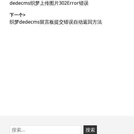
上
dedecms织梦上传图片302Error错误
导
篇
下一个>
文
航
下
织梦dedecms留言板提交错误自动返回方法
章：
篇
文
章：
跳
搜