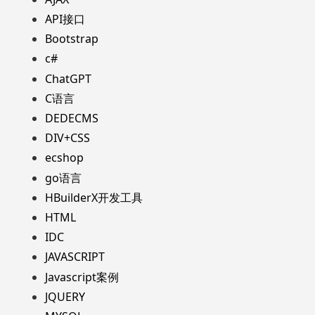
API接口
Bootstrap
c#
ChatGPT
C语言
DEDECMS
DIV+CSS
ecshop
go语言
HBuilderX开发工具
HTML
IDC
JAVASCRIPT
Javascript案例
JQUERY