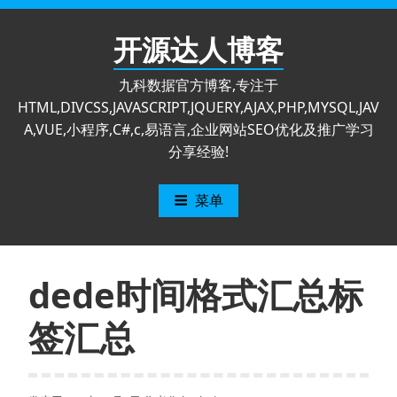
跳
至
开源达人博客
内
容
九科数据官方博客,专注于
HTML,DIVCSS,JAVASCRIPT,JQUERY,AJAX,PHP,MYSQL,JAV
A,VUE,小程序,C#,c,易语言,企业网站SEO优化及推广学习
分享经验!
菜单
dede时间格式汇总标
签汇总