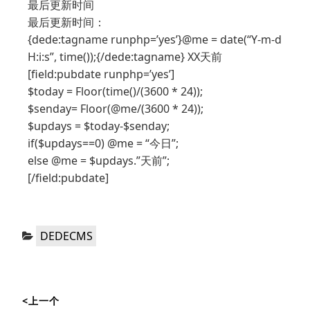
最后更新时间
最后更新时间：
{dede:tagname runphp=’yes’}@me = date(“Y-m-d
H:i:s”, time());{/dede:tagname} XX天前
[field:pubdate runphp=’yes’]
$today = Floor(time()/(3600 * 24));
$senday= Floor(@me/(3600 * 24));
$updays = $today-$senday;
if($updays==0) @me = “今日”;
else @me = $updays.”天前”;
[/field:pubdate]
分
DEDECMS
类：
文
<上一个
章