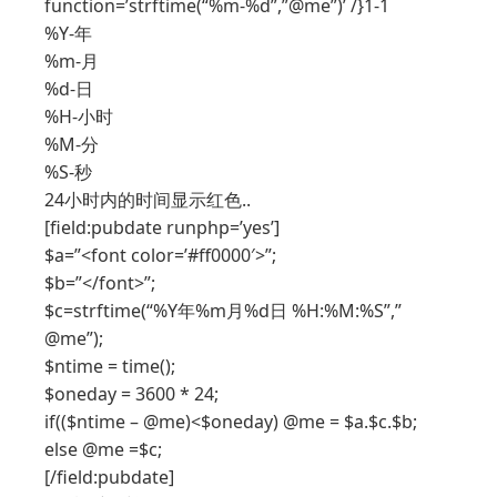
function=’strftime(“%m-%d”,”@me”)’ /}1-1
%Y-年
%m-月
%d-日
%H-小时
%M-分
%S-秒
24小时内的时间显示红色..
[field:pubdate runphp=’yes’]
$a=”<font color=’#ff0000′>”;
$b=”</font>”;
$c=strftime(“%Y年%m月%d日 %H:%M:%S”,”
@me”);
$ntime = time();
$oneday = 3600 * 24;
if(($ntime – @me)<$oneday) @me = $a.$c.$b;
else @me =$c;
[/field:pubdate]